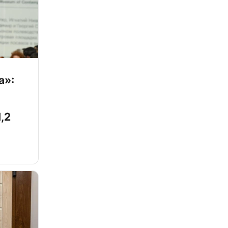
а»:
,2