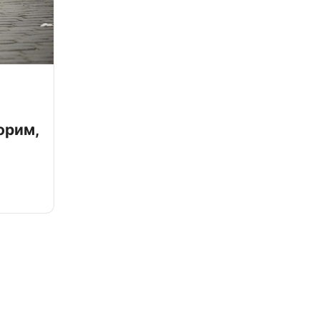
орим,