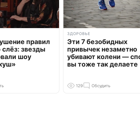
ЗДОРОВЬЕ
рушение правил
Эти 7 безобидных
о слёз: звезды
привычек незаметно
рвали шоу
убивают колени — сп
куш»
вы тоже так делаете
ть
129
Обсудить