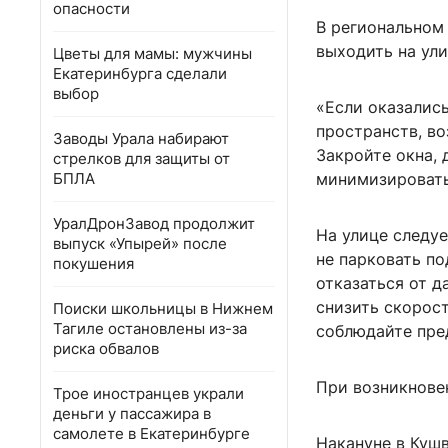
опасности
В региональном
выходить на ули
Цветы для мамы: мужчины
Екатеринбурга сделали
выбор
«Если оказались
пространств, в
Заводы Урала набирают
Закройте окна, 
стрелков для защиты от
БПЛА
минимизировать 
УралДронЗавод продолжит
На улице следу
выпуск «Упырей» после
не парковать п
покушения
отказаться от д
снизить скорос
Поиски школьницы в Нижнем
Тагиле остановлены из-за
соблюдайте пре
риска обвалов
При возникновен
Трое иностранцев украли
деньги у пассажира в
самолете в Екатеринбурге
Накануне в Куш