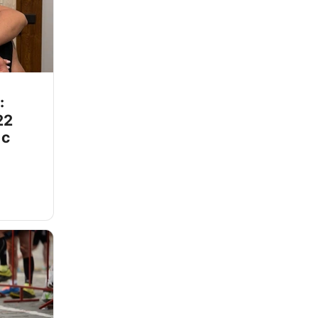
:
22
 с