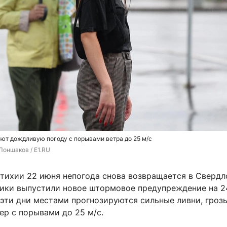
ют дождливую погоду с порывами ветра до 25 м/с
Лоншаков / E1.RU
стихии 22 июня непогода снова возвращается в Сверд
тики выпустили новое штормовое предупреждение на 2
 эти дни местами прогнозируются сильные ливни, грозы
ер с порывами до 25 м/с.