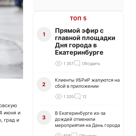
ТОП 5
Прямой эфир с
1
главной площадки
Дня города в
Екатеринбурге
1 357
Обсудить
Клиенты УБРиР жалуются на
2
сбой в приложении
1 320
12
ловскую
4 июня и
В Екатеринбурге из-за
3
дождей отменили
, град и
мероприятия на День города
608
Обсудить