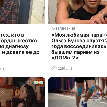
РАЗВЛЕЧЕНИЯ
тех, кто в
«Моя любимая пара!»
Гордон жестко
Ольга Бузова спустя 
по диагнозу
года воссоединилась
и довела ее до
бывшим парнем из
«ДОМа-2»
ить
229
2