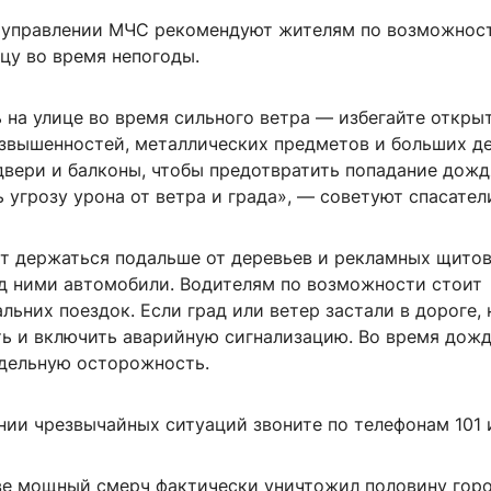
 управлении МЧС рекомендуют жителям по возможнос
цу во время непогоды.
 на улице во время сильного ветра — избегайте откры
озвышенностей, металлических предметов и больших де
двери и балконы, чтобы предотвратить попадание дожд
угрозу урона от ветра и града», — советуют спасател
ет держаться подальше от деревьев и рекламных щитов
од ними автомобили. Водителям по возможности стоит
альних поездок. Если град или ветер застали в дороге,
ть и включить аварийную сигнализацию. Во время дож
дельную осторожность.
ии чрезвычайных ситуаций звоните по телефонам 101 и
ве мощный смерч фактически уничтожил половину горо