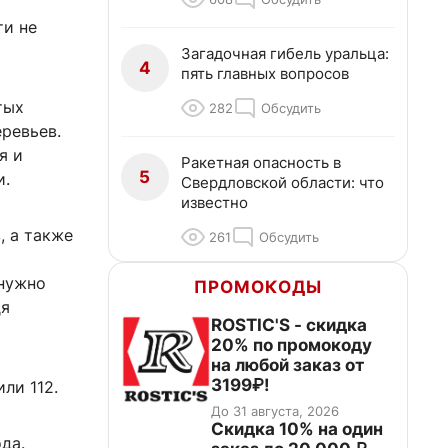
ти не
Загадочная гибель уральца:
4
пять главных вопросов
тых
282
Обсудить
ревьев.
я и
Ракетная опасность в
5
и.
Свердловской области: что
известно
, а также
261
Обсудить
 нужно
ПРОМОКОДЫ
дя
ROSTIC'S - скидка
20% по промокоду
на любой заказ от
3199₽!
ли 112.
До 31 августа, 2026
Скидка 10% на один
да.