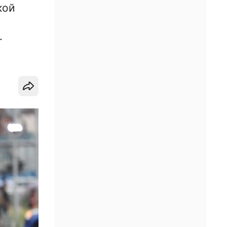
кой
.