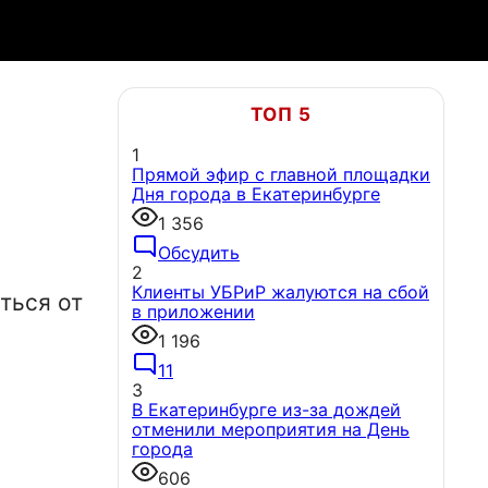
ТОП 5
1
Прямой эфир с главной площадки
Дня города в Екатеринбурге
1 356
Обсудить
2
Клиенты УБРиР жалуются на сбой
ться от
в приложении
1 196
11
3
В Екатеринбурге из-за дождей
отменили мероприятия на День
города
606