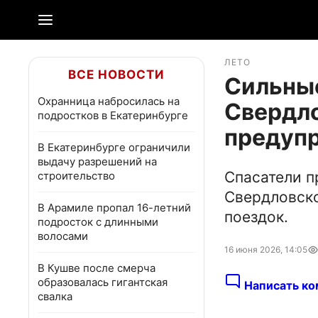
ЛЕТО
ВСЕ НОВОСТИ
Сильные
Охранница набросилась на
Свердло
подростков в Екатеринбурге
предуп
В Екатеринбурге ограничили
выдачу разрешений на
Спасатели п
строительство
Свердловско
В Арамиле пропал 16-летний
поездок.
подросток с длинными
волосами
16 июня 2026, 14:05
В Кушве после смерча
образовалась гигантская
Написать ко
свалка