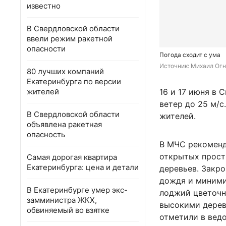
известно
В Свердловской области
ввели режим ракетной
опасности
Погода сходит с ума
Источник: 
Михаил Огн
80 лучших компаний
Екатеринбурга по версии
жителей
16 и 17 июня в 
ветер до 25 м/
В Свердловской области
жителей.
объявлена ракетная
опасность
В МЧС рекоменд
открытых прост
Самая дорогая квартира
Екатеринбурга: цена и детали
деревьев. Закро
дождя и минимиз
В Екатеринбурге умер экс-
лоджий цветочн
замминистра ЖКХ,
высокими дерев
обвиняемый во взятке
отметили в вед