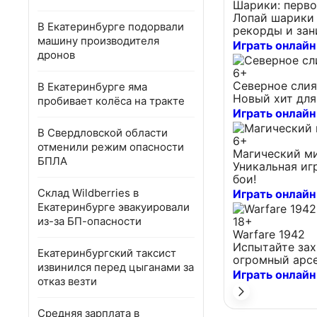
Шарики: перво
Лопай шарики 
В Екатеринбурге подорвали
рекорды и зан
машину производителя
Играть онлайн
дронов
6+
Северное сли
В Екатеринбурге яма
Новый хит для
пробивает колёса на тракте
Играть онлайн
В Свердловской области
6+
отменили режим опасности
Магический м
БПЛА
Уникальная иг
бои!
Склад Wildberries в
Играть онлайн
Екатеринбурге эвакуировали
из-за БП-опасности
18+
Warfare 1942
Испытайте за
Екатеринбургский таксист
огромный арсе
извинился перед цыганами за
Играть онлайн
отказ везти
Средняя зарплата в