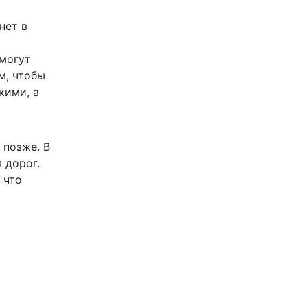
нет в
могут
м, чтобы
кими, а
 позже. В
 дорог.
 что