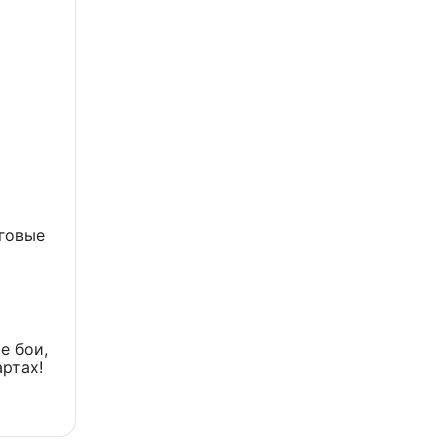
говые
е бои,
артах!