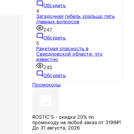
Обсудить
4
Загадочная гибель уральца: пять
главных вопросов
247
Обсудить
5
Ракетная опасность в
Свердловской области: что
известно
245
Обсудить
Промокоды
ROSTIC'S - скидка 20% по
промокоду на любой заказ от 3199₽!
До 31 августа, 2026