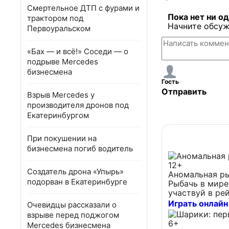
Смертельное ДТП с фурами и
Пока нет ни о
трактором под
Начните обсуж
Первоуральском
«Бах — и всё!» Соседи — о
подрыве Mercedes
бизнесмена
Гость
Отправить
Взрыв Mercedes у
производителя дронов под
Екатеринбургом
При покушении на
бизнесмена погиб водитель
12+
Создатель дрона «Упырь»
Аномальная р
подорван в Екатеринбурге
Рыбачь в мире
участвуй в ре
Играть онлайн
Очевидцы рассказали о
взрыве перед поджогом
6+
Mercedes бизнесмена