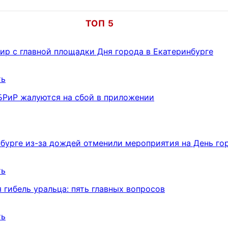
ТОП 5
ир с главной площадки Дня города в Екатеринбурге
ть
БРиР жалуются на сбой в приложении
нбурге из-за дождей отменили мероприятия на День го
ть
 гибель уральца: пять главных вопросов
ть