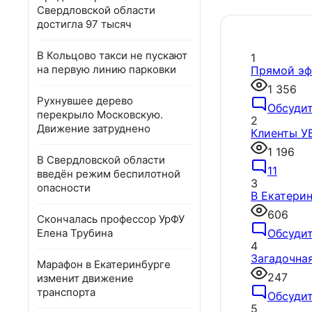
Свердловской области
достигла 97 тысяч
В Кольцово такси не пускают
1
на первую линию парковки
Прямой эф
1 356
Рухнувшее дерево
Обсуди
перекрыло Московскую.
2
Движение затруднено
Клиенты У
1 196
В Свердловской области
11
введён режим беспилотной
3
опасности
В Екатери
606
Скончалась профессор УрФУ
Елена Трубина
Обсуди
4
Загадочная
Марафон в Екатеринбурге
247
изменит движение
транспорта
Обсуди
5