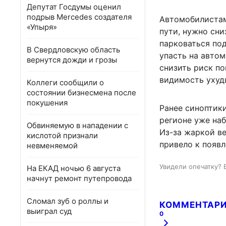
Депутат Госдумы оценил
подрыв Mercedes создателя
Автомобилистам 
«Упыря»
пути, нужно сни
парковаться по
В Свердловскую область
упасть на автом
вернутся дожди и грозы
снизить риск по
видимость ухуд
Коллеги сообщили о
состоянии бизнесмена после
покушения
Ранее синоптики
регионе уже наб
Обвиняемую в нападении с
Из-за жаркой ве
кислотой признали
привело к появл
невменяемой
Увидели опечатку? 
На ЕКАД ночью 6 августа
начнут ремонт путепровода
Сломал зуб о роллы и
КОММЕНТАР
выиграл суд
0