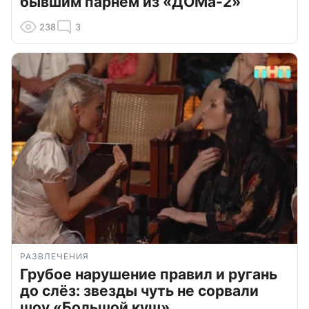
бывшим парнем из «ДОМа-2»
238
3
РАЗВЛЕЧЕНИЯ
Грубое нарушение правил и ругань
до слёз: звезды чуть не сорвали
шоу «Большой куш»