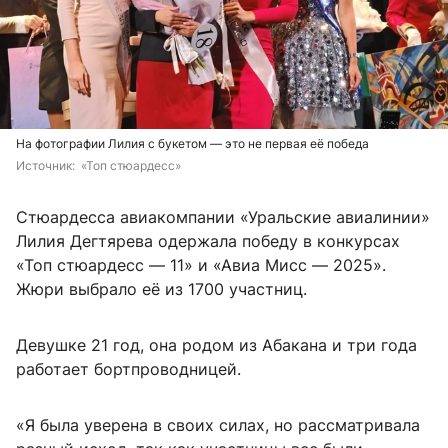
На фотографии Лилия с букетом — это не первая её победа
Источник: 
 «Топ стюардесс»
Стюардесса авиакомпании «Уральские авиалинии»
Лилия Дегтярева одержала победу в конкурсах
«Топ стюардесс — 11» и «Авиа Мисс — 2025».
Жюри выбрало её из 1700 участниц.
Девушке 21 год, она родом из Абакана и три года
работает бортпроводницей.
«Я была уверена в своих силах, но рассматривала