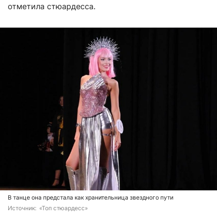
отметила стюардесса.
В танце она предстала как хранительница звездного пути
Источник: 
 «Топ стюардесс»