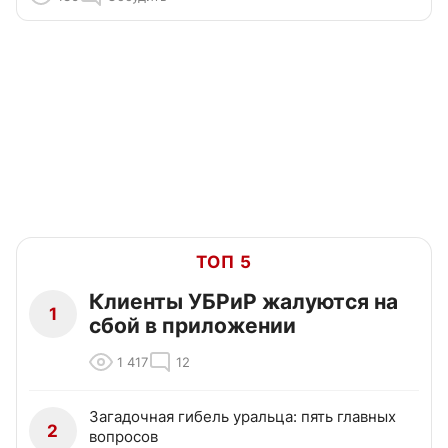
ТОП 5
Клиенты УБРиР жалуются на
1
сбой в приложении
1 417
12
Загадочная гибель уральца: пять главных
2
вопросов