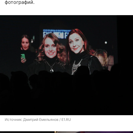
фотографий.
Источник: 
Дмитрий Емельянов / E1.RU