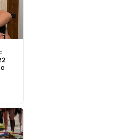
:
22
 с