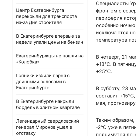
Специалисты Ур
Центр Екатеринбурга
фронтом с севе
перекрыли для транспорта
периферия котор
из-за Дня строителя
особенно ночью,
исключаются ноч
В Екатеринбурге впервые за
температура по
недели упали цены на бензин
Екатеринбуржцы не пошли на
В четверг, 21 м
«Колобка»
+18°С. В пятниц
+25°С.
Гопники избили парня с
длинными волосами в
Екатеринбурге
В субботу, 23 
составит +15°С,
В Екатеринбурге накрыли
мая, прогнозиру
бордель в элитном квартале
Таким образом,
Легендарный свердловский
генерал Миронов ушел в
-2°С уже в пятн
отставку
поднимутся до 