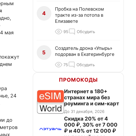
ерным
Пробка на Полевском
я
4
тракте из-за потопа в
адно,
Елизавете
е
95
Обсудить
24 мая
Создатель дрона «Упырь»
5
подорван в Екатеринбурге
 покажут
 днем
75
Обсудить
ПРОМОКОДЫ
ура
Интернет в 180+
нье, 24
странах мира без
.
роуминга и сим-карт
До 31 декабря, 2026
Скидка 20% от 4
ми до
000 ₽, 30% от 7 000
ометров
₽ и 40% от 12 000 ₽
ьных