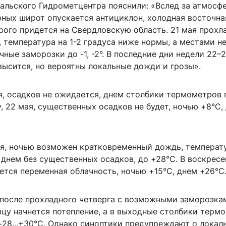
альского Гидрометцентра пояснили: «Вслед за атмосф
рных широт опускается антициклон, холодная восточна
ого придется на Свердловскую область. 21 мая прохл
 температура на 1-2 градуса ниже нормы, а местами н
ные заморозки до -1, -2°. В последние дни недели 22–
высится, но вероятны локальные дожди и грозы».
ая, осадков не ожидается, днем столбики термометров
у, 22 мая, существенных осадков не будет, ночью +8°С,
мая, ночью возможен кратковременный дождь, температ
 днем без существенных осадков, до +28°С. В воскресе
ется переменная облачность, ночью +15°С, днем +26°С
 после прохладного четверга с возможными заморозка
ицу начнется потепление, а в выходные столбики терм
+28...+30°С. Однако синоптики предупреждают о локал