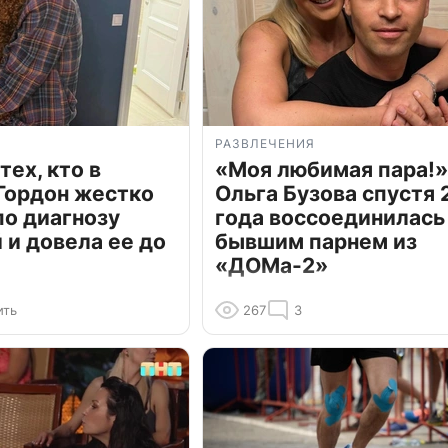
РАЗВЛЕЧЕНИЯ
тех, кто в
«Моя любимая пара!»
Гордон жестко
Ольга Бузова спустя 
по диагнозу
года воссоединилась
и довела ее до
бывшим парнем из
«ДОМа-2»
ить
267
3