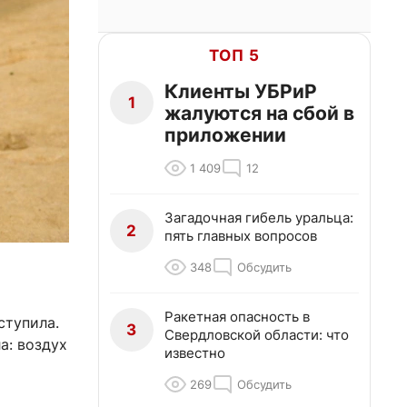
ТОП 5
Клиенты УБРиР
1
жалуются на сбой в
приложении
1 409
12
Загадочная гибель уральца:
2
пять главных вопросов
348
Обсудить
Ракетная опасность в
ступила.
3
Свердловской области: что
а: воздух
известно
269
Обсудить