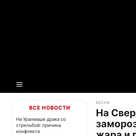
ВЕСНА
ВСЕ НОВОСТИ
На Свер
На Уралмаше драка со
замороз
стрельбой: причина
конфликта
жара и 