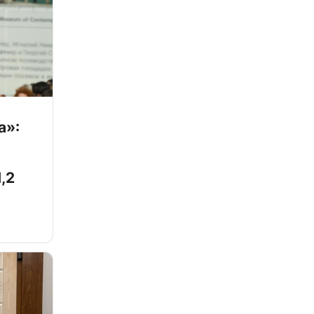
а»:
,2