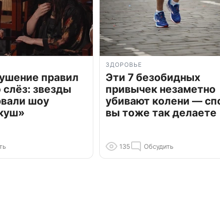
ЗДОРОВЬЕ
рушение правил
Эти 7 безобидных
о слёз: звезды
привычек незаметно
рвали шоу
убивают колени — сп
куш»
вы тоже так делаете
ть
135
Обсудить