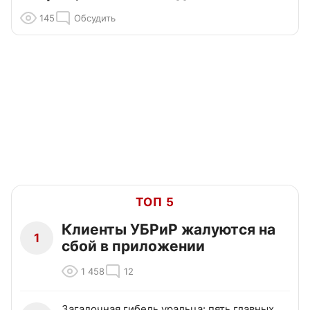
145
Обсудить
ТОП 5
Клиенты УБРиР жалуются на
1
сбой в приложении
1 458
12
Загадочная гибель уральца: пять главных