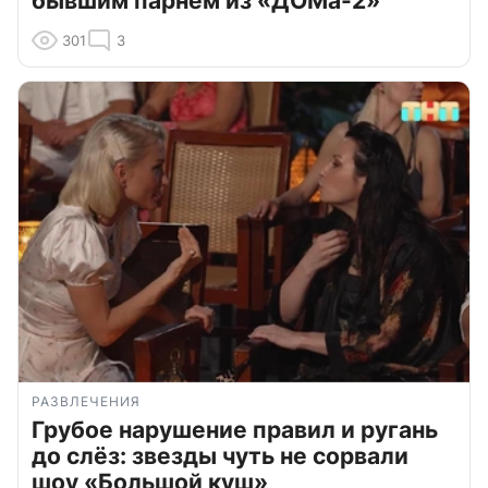
бывшим парнем из «ДОМа-2»
301
3
РАЗВЛЕЧЕНИЯ
Грубое нарушение правил и ругань
до слёз: звезды чуть не сорвали
шоу «Большой куш»