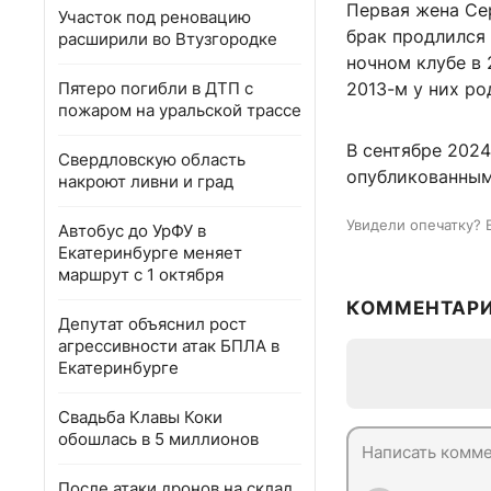
Первая жена Сер
Участок под реновацию
брак продлился
расширили во Втузгородке
ночном клубе в 
Пятеро погибли в ДТП с
2013-м у них ро
пожаром на уральской трассе
В сентябре 2024
Свердловскую область
опубликованным
накроют ливни и град
Увидели опечатку? 
Автобус до УрФУ в
Екатеринбурге меняет
маршрут с 1 октября
КОММЕНТАР
Депутат объяснил рост
агрессивности атак БПЛА в
Екатеринбурге
Свадьба Клавы Коки
обошлась в 5 миллионов
После атаки дронов на склад