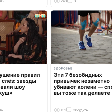
ить
240
3
ЗДОРОВЬЕ
рушение правил
Эти 7 безобидных
о слёз: звезды
привычек незаметно
рвали шоу
убивают колени — сп
куш»
вы тоже так делаете
ть
131
Обсудить