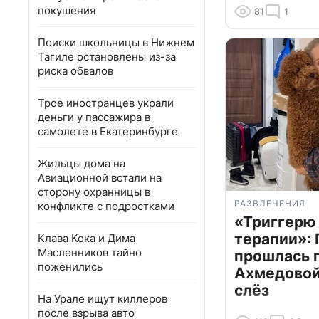
покушения
81
1
Поиски школьницы в Нижнем
Тагиле остановлены из-за
риска обвалов
Трое иностранцев украли
деньги у пассажира в
самолете в Екатеринбурге
Жильцы дома на
Авиационной встали на
сторону охранницы в
РАЗВЛЕЧЕНИЯ
конфликте с подростками
«Триггерю 
терапии»: 
Клава Кока и Дима
Масленников тайно
прошлась 
поженились
Ахмедовой 
слёз
На Урале ищут киллеров
после взрыва авто