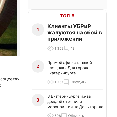
ТОП 5
Клиенты УБРиР
1
жалуются на сбой в
приложении
1 359
12
Прямой эфир с главной
2
площадки Дня города в
Екатеринбурге
 соцсетях
1 357
Обсудить
о
В Екатеринбурге из-за
3
дождей отменили
мероприятия на День города
608
Обсудить