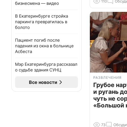
110
Обсуд
бизнесмена — видео
В Екатеринбурге стройка
паркинга превратилась в
болото
Пациент погиб после
падения из окна в больнице
Асбеста
Мэр Екатеринбурга рассказал
о судьбе здания СУНЦ
РАЗВЛЕЧЕНИЯ
Все новости
Грубое на
и ругань д
чуть не со
«Большой 
73
Обсуди