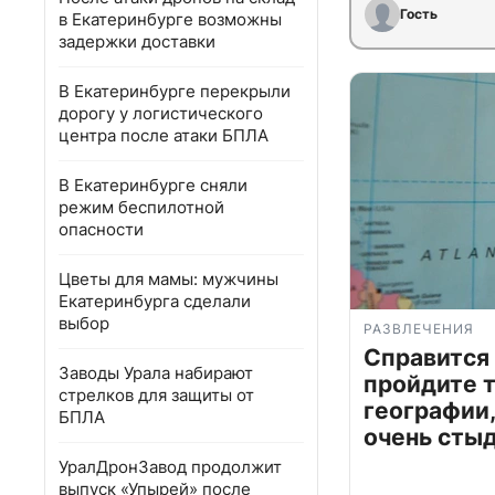
Гость
в Екатеринбурге возможны
задержки доставки
В Екатеринбурге перекрыли
дорогу у логистического
центра после атаки БПЛА
В Екатеринбурге сняли
режим беспилотной
опасности
Цветы для мамы: мужчины
Екатеринбурга сделали
выбор
РАЗВЛЕЧЕНИЯ
Справится
Заводы Урала набирают
пройдите т
стрелков для защиты от
географии,
БПЛА
очень сты
УралДронЗавод продолжит
выпуск «Упырей» после