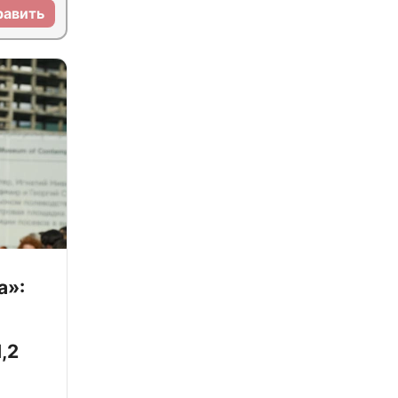
равить
а»:
,2