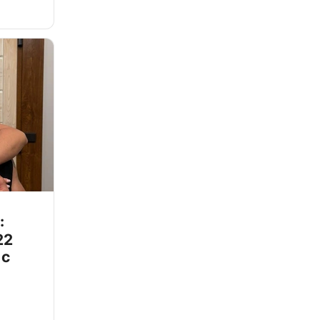
:
22
 с