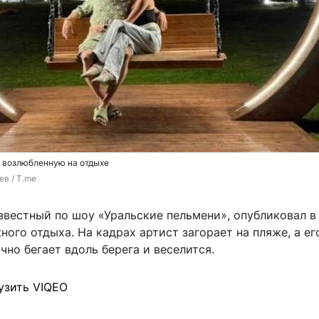
ю возлюбленную на отдыхе
ев / T.me
звестный по шоу «Уральские пельмени», опубликовал в
ного отдыха. На кадрах артист загорает на пляже, а ег
чно бегает вдоль берега и веселится.
узить VIQEO