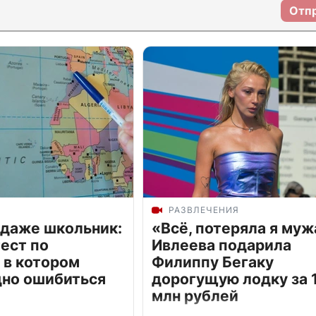
Отп
РАЗВЛЕЧЕНИЯ
 даже школьник:
«Всё, потеряла я муж
ест по
Ивлеева подарила
 в котором
Филиппу Бегаку
дно ошибиться
дорогущую лодку за 1
млн рублей