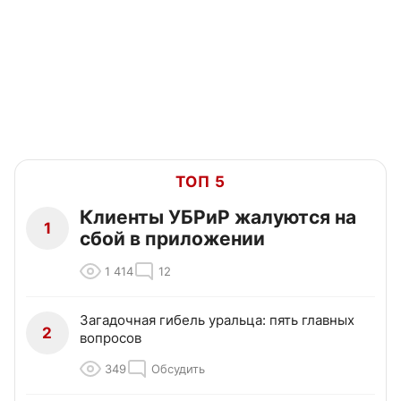
ТОП 5
Клиенты УБРиР жалуются на
1
сбой в приложении
1 414
12
Загадочная гибель уральца: пять главных
2
вопросов
349
Обсудить