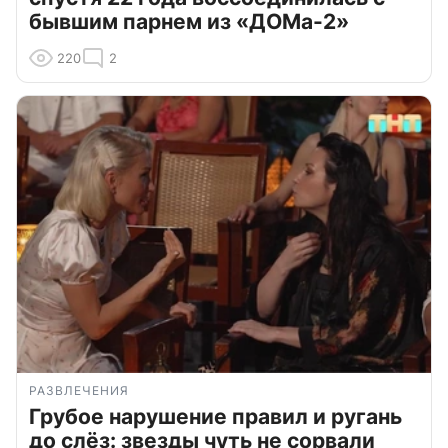
бывшим парнем из «ДОМа-2»
220
2
РАЗВЛЕЧЕНИЯ
Грубое нарушение правил и ругань
до слёз: звезды чуть не сорвали