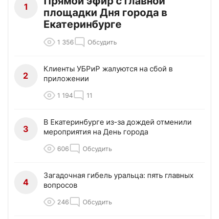
Прямой эфир с главной
1
площадки Дня города в
Екатеринбурге
1 356
Обсудить
Клиенты УБРиР жалуются на сбой в
2
приложении
1 194
11
В Екатеринбурге из-за дождей отменили
3
мероприятия на День города
606
Обсудить
Загадочная гибель уральца: пять главных
4
вопросов
246
Обсудить