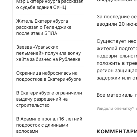
Мэр Екатеринбурга рассказал
о судьбе здания СУНЦ
За последние с
Житель Екатеринбурга
вводили 20 июня
рассказал о Геленджике
после атаки БПЛА
Существует нес
Звезда «Уральских
жителей подгот
пельменей» получила волну
подозрительног
хейта за бизнес на Рублевке
положить в трев
регион защищае
Охранница набросилась на
задержки или о
подростков в Екатеринбурге
В Екатеринбурге ограничили
Все материалы 
выдачу разрешений на
строительство
Увидели опечатку? 
В Арамиле пропал 16-летний
подросток с длинными
волосами
КОММЕНТАР