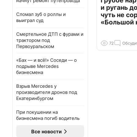
Грубое на
начнут ремонт путепровода
и ругань д
чуть не со
Сломал зуб о роллы и
выиграл суд
«Большой 
Смертельное ДТП с фурами и
трактором под
72
Обсуди
Первоуральском
«Бах — и всё!» Соседи — о
подрыве Mercedes
бизнесмена
Взрыв Mercedes у
производителя дронов под
Екатеринбургом
При покушении на
бизнесмена погиб водитель
Все новости