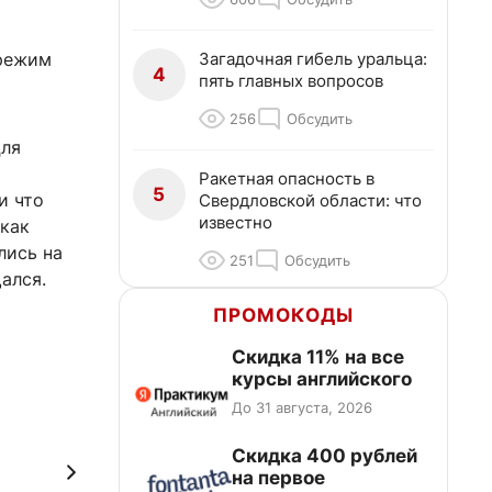
Загадочная гибель уральца:
 режим
4
пять главных вопросов
256
Обсудить
Для
Ракетная опасность в
5
и что
Свердловской области: что
известно
 как
лись на
251
Обсудить
ался.
ПРОМОКОДЫ
Скидка 11% на все
курсы английского
До 31 августа, 2026
Cкидка 400 рублей
на первое