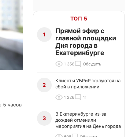
ТОП 5
Прямой эфир с
1
главной площадки
Дня города в
Екатеринбурге
1 356
Обсудить
Клиенты УБРиР жалуются на
2
сбой в приложении
1 226
11
а 5 часов
В Екатеринбурге из-за
3
дождей отменили
мероприятия на День города
606
Обсудить