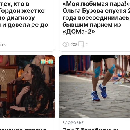
тех, кто в
«Моя любимая пара!»
Гордон жестко
Ольга Бузова спустя 
по диагнозу
года воссоединилась
и довела ее до
бывшим парнем из
«ДОМа-2»
ить
208
2
ЗДОРОВЬЕ