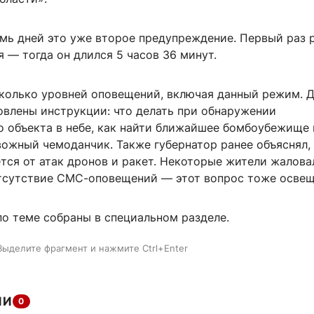
емь дней это уже второе предупреждение. Первый раз
 — тогда он длился 5 часов 36 минут.
колько уровней оповещений, включая данный режим. 
овлены инструкции: что делать при обнаружении
о объекта в небе, как найти ближайшее бомбоубежище 
ожный чемоданчик. Также губернатор ранее объяснял,
тся от атак дронов и ракет. Некоторые жители жалова
тсутствие СМС-оповещений — этот вопрос тоже освещ
по теме собраны в специальном разделе.
Выделите фрагмент и нажмите Ctrl+Enter
ИИ
0