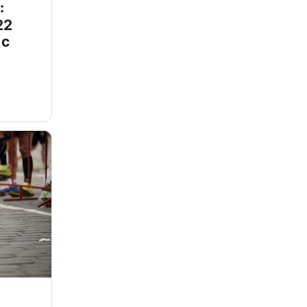
:
22
 с