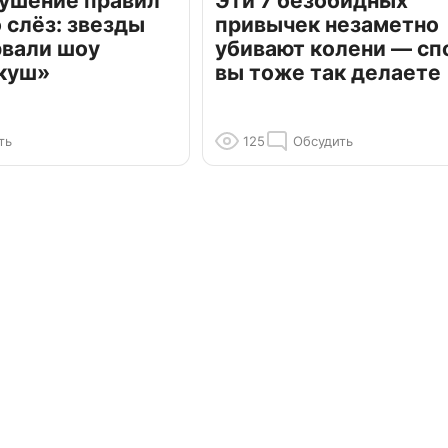
рушение правил
Эти 7 безобидных
о слёз: звезды
привычек незаметно
рвали шоу
убивают колени — сп
куш»
вы тоже так делаете
ть
125
Обсудить