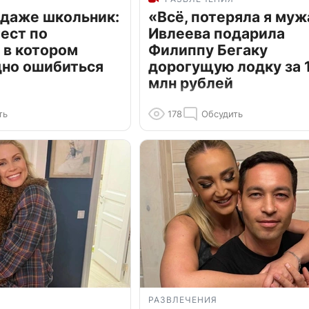
 даже школьник:
«Всё, потеряла я муж
ест по
Ивлеева подарила
 в котором
Филиппу Бегаку
дно ошибиться
дорогущую лодку за 1
млн рублей
ть
178
Обсудить
РАЗВЛЕЧЕНИЯ