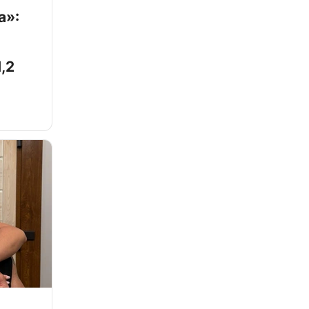
а»:
,2