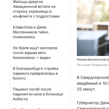
Жильцы дома на
Авиационной встали на
сторону охранницы в
конфликте с подростками
Клава Кока и Дима
Масленников тайно
поженились
На Урале ищут киллеров
после взрыва авто
бизнесмена — видео
Режим беспилотной о
Источник: 
Владислав 
В Екатеринбурге стройка
паркинга превратилась в
В Свердловской
болото
введённый в 10:
25 минут.
Пациент погиб после
падения из окна в больнице
Асбеста
Губернатор Ден
Свердловской о