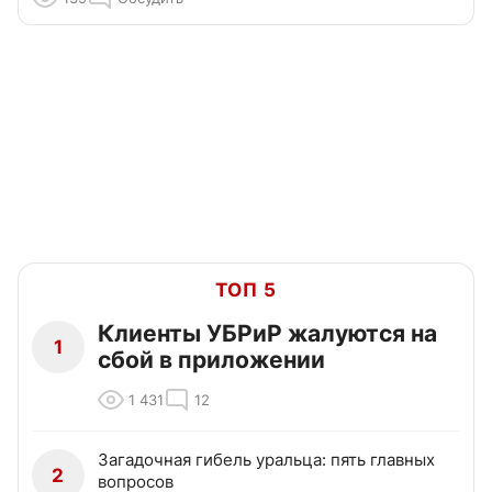
ТОП 5
Клиенты УБРиР жалуются на
1
сбой в приложении
1 431
12
Загадочная гибель уральца: пять главных
2
вопросов