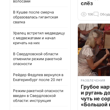
волосами
слёз
В Кушве после смерча
106
Обсуд
образовалась гигантская
свалка
Уралец встретил медведицу
с медвежатами и начал
кричать на них
В Свердловской области
отменили режим ракетной
опасности
Рейдер Федулев вернулся в
Екатеринбург после 20 лет
РАЗВЛЕЧЕНИЯ
Грубое на
Режим ракетной опасности
и ругань д
введен в Свердловской
чуть не со
области: инструкция
«Большой 