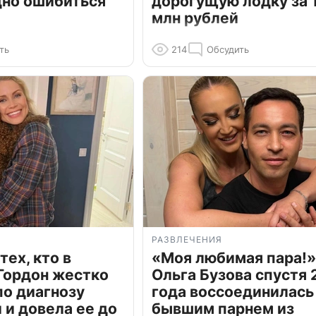
дно ошибиться
дорогущую лодку за 1
млн рублей
ть
214
Обсудить
РАЗВЛЕЧЕНИЯ
тех, кто в
«Моя любимая пара!»
Гордон жестко
Ольга Бузова спустя 
по диагнозу
года воссоединилась
и довела ее до
бывшим парнем из