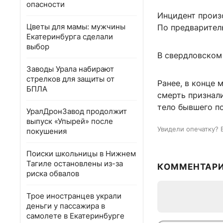
опасности
Инцидент произ
Цветы для мамы: мужчины
По предварител
Екатеринбурга сделали
выбор
В свердловском
Заводы Урала набирают
стрелков для защиты от
Ранее, в конце 
БПЛА
смерть признал
тело бывшего п
УралДронЗавод продолжит
выпуск «Упырей» после
Увидели опечатку? 
покушения
Поиски школьницы в Нижнем
Тагиле остановлены из-за
КОММЕНТАР
риска обвалов
Трое иностранцев украли
деньги у пассажира в
самолете в Екатеринбурге