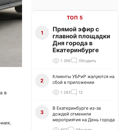
ТОП 5
Прямой эфир с
1
главной площадки
Дня города в
Екатеринбурге
1 356
Обсудить
Клиенты УБРиР жалуются на
2
сбой в приложении
а в
1 283
12
В Екатеринбурге из-за
3
дождей отменили
мероприятия на День города
чник.
607
Обсудить