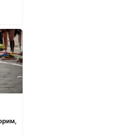
орим,