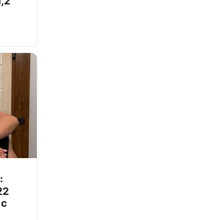
,2
:
22
 с