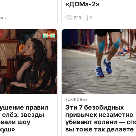
«ДОМа-2»
ить
223
2
ЗДОРОВЬЕ
рушение правил
Эти 7 безобидных
о слёз: звезды
привычек незаметно
рвали шоу
убивают колени — сп
куш»
вы тоже так делаете