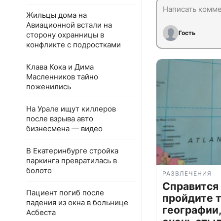
Жильцы дома на
Авиационной встали на
Гость
сторону охранницы в
конфликте с подростками
Клава Кока и Дима
Масленников тайно
поженились
На Урале ищут киллеров
после взрыва авто
бизнесмена — видео
В Екатеринбурге стройка
паркинга превратилась в
болото
РАЗВЛЕЧЕНИЯ
Справится
Пациент погиб после
пройдите т
падения из окна в больнице
географии,
Асбеста