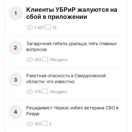
Клиенты УБРиР жалуются на
1
сбой в приложении
1 427
12
Загадочная гибель уральца: пять главных
2
вопросов
352
Обсудить
Ракетная опасность в Свердловской
3
области: что известно
270
Обсудить
Рецидивист Черкас избил ветерана СВО в
4
Ревде
103
2