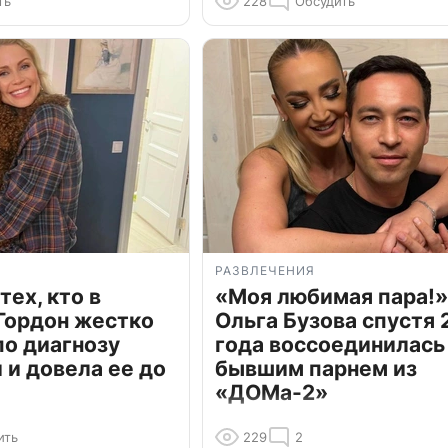
ть
228
Обсудить
РАЗВЛЕЧЕНИЯ
тех, кто в
«Моя любимая пара!»
Гордон жестко
Ольга Бузова спустя 
по диагнозу
года воссоединилась
и довела ее до
бывшим парнем из
«ДОМа-2»
ить
229
2