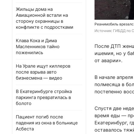
Жильцы дома на
Авиационной встали на
сторону охранницы в
Реанимобиль врезалс
конфликте с подростками
Источник: 
ГИБДД по С
Клава Кока и Дима
После ДТП женщи
Масленников тайно
поженились
ишемия, но у ба
от аварии».
На Урале ищут киллеров
после взрыва авто
В начале апреля
бизнесмена — видео
полмесяца в бол
В Екатеринбурге стройка
постепенно вос
паркинга превратилась в
болото
Спустя две нед
время еды — пр
Пациент погиб после
Екатеринбург, г
падения из окна в больнице
Асбеста
оставалось тяж