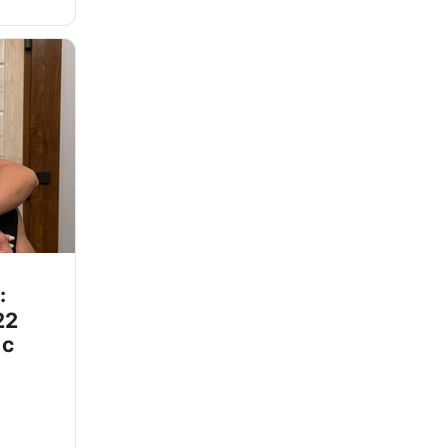
:
22
 с