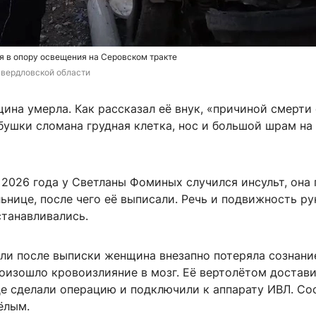
я в опору освещения на Серовском тракте
вердловской области
на умерла. Как рассказал её внук, «причиной смерти
бушки сломана грудная клетка, нос и большой шрам на
 2026 года у Светланы Фоминых случился инсульт, она
ьнице, после чего её выписали. Речь и подвижность ру
станавливались.
ели после выписки женщина внезапно потеряла сознани
оизошло кровоизлияние в мозг. Её вертолётом достави
де сделали операцию и подключили к аппарату ИВЛ. Со
ёлым.