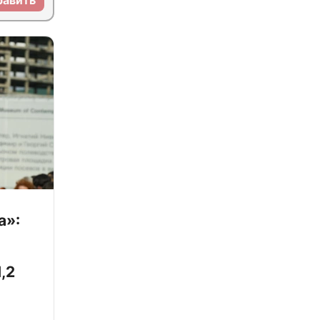
равить
а»:
,2