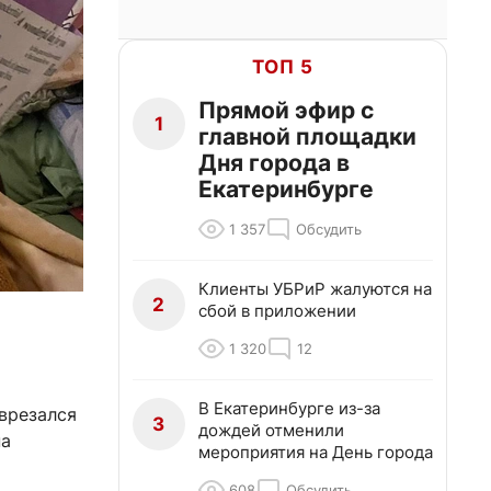
ТОП 5
Прямой эфир с
1
главной площадки
Дня города в
Екатеринбурге
1 357
Обсудить
Клиенты УБРиР жалуются на
2
сбой в приложении
1 320
12
В Екатеринбурге из-за
врезался
3
дождей отменили
на
мероприятия на День города
608
Обсудить