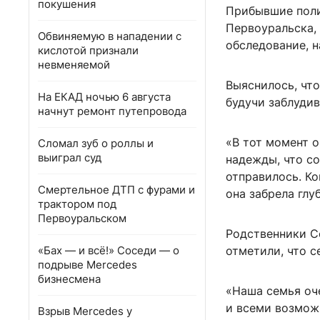
покушения
Прибывшие поли
Первоуральска, 
Обвиняемую в нападении с
обследование, н
кислотой признали
невменяемой
Выяснилось, чт
На ЕКАД ночью 6 августа
будучи заблудив
начнут ремонт путепровода
«В тот момент о
Сломал зуб о роллы и
выиграл суд
надежды, что со
отправилось. Ко
Смертельное ДТП с фурами и
она забрела глу
трактором под
Первоуральском
Родственники Со
«Бах — и всё!» Соседи — о
отметили, что с
подрыве Mercedes
бизнесмена
«Наша семья оч
и всеми возмож
Взрыв Mercedes у