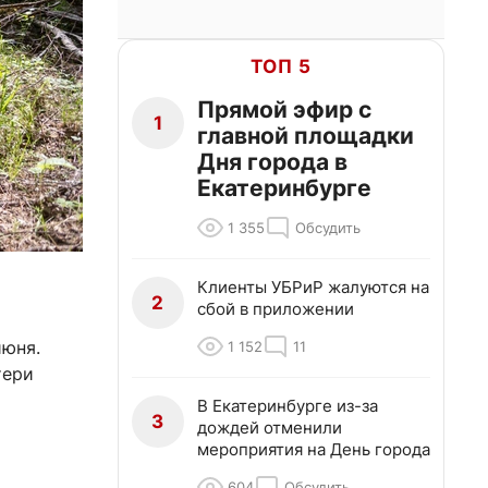
ТОП 5
Прямой эфир с
1
главной площадки
Дня города в
Екатеринбурге
1 355
Обсудить
Клиенты УБРиР жалуются на
2
сбой в приложении
июня.
1 152
11
тери
В Екатеринбурге из-за
3
дождей отменили
мероприятия на День города
604
Обсудить