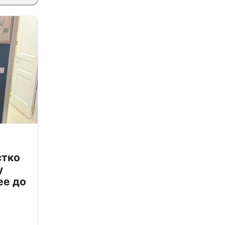
стко
у
ее до