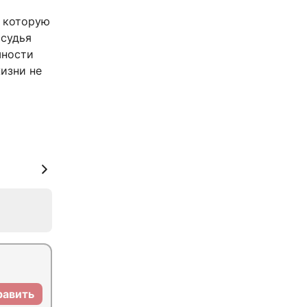
, которую
 судья
шности
жизни не
равить