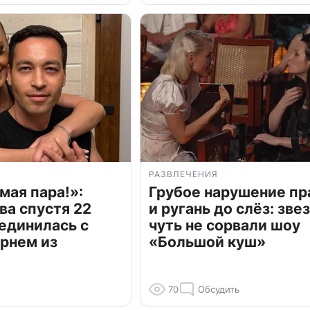
РАЗВЛЕЧЕНИЯ
мая пара!»:
Грубое нарушение пр
ва спустя 22
и ругань до слёз: зве
единилась с
чуть не сорвали шоу
рнем из
«Большой куш»
70
Обсудить