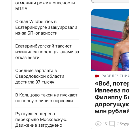
отменили режим опасности
БПЛА
Склад Wildberries в
Екатеринбурге эвакуировали
из-за БП-опасности
Екатеринбургский таксист
извинился перед цыганами за
отказ везти
Средняя зарплата в
Свердловской области
РАЗВЛЕЧЕНИ
достигла 97 тысяч
«Всё, поте
Ивлеева п
В Кольцово такси не пускают
Филиппу Б
на первую линию парковки
дорогущую 
млн рубле
Рухнувшее дерево
перекрыло Московскую.
151
Обсуд
Движение затруднено