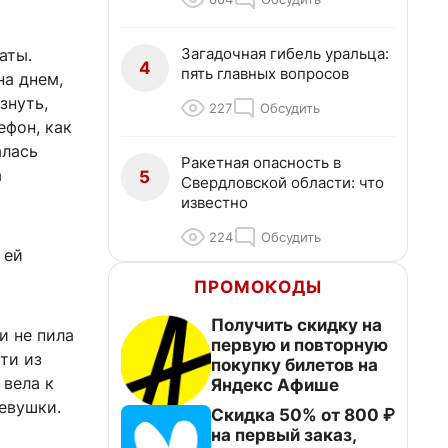
Загадочная гибель уральца:
аты.
4
пять главных вопросов
на днем,
знуть,
227
Обсудить
ефон, как
алась
Ракетная опасность в
а
5
Свердловской области: что
известно
224
Обсудить
 ей
ПРОМОКОДЫ
Получить скидку на
и не пила
первую и повторную
ти из
покупку билетов на
 вела к
Яндекс Афише
девушки.
Скидка 50% от 800 ₽
на первый заказ,