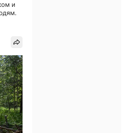
ком и
людям.