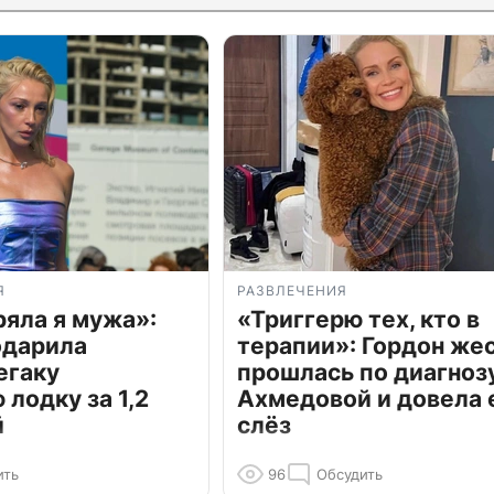
Я
РАЗВЛЕЧЕНИЯ
ряла я мужа»:
«Триггерю тех, кто в
одарила
терапии»: Гордон же
егаку
прошлась по диагноз
лодку за 1,2
Ахмедовой и довела 
й
слёз
ить
96
Обсудить