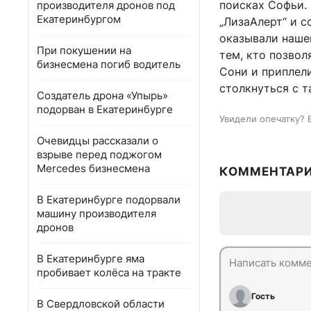
поисках Софьи.
производителя дронов под
Екатеринбургом
„ЛизаАлерт“ и 
оказывали нашей
При покушении на
тем, кто позвол
бизнесмена погиб водитель
Сони и приплели
столкнуться с т
Создатель дрона «Упырь»
подорван в Екатеринбурге
Увидели опечатку? 
Очевидцы рассказали о
взрыве перед поджогом
Mercedes бизнесмена
КОММЕНТАР
В Екатеринбурге подорвали
машину производителя
дронов
В Екатеринбурге яма
пробивает колёса на тракте
Гость
В Свердловской области