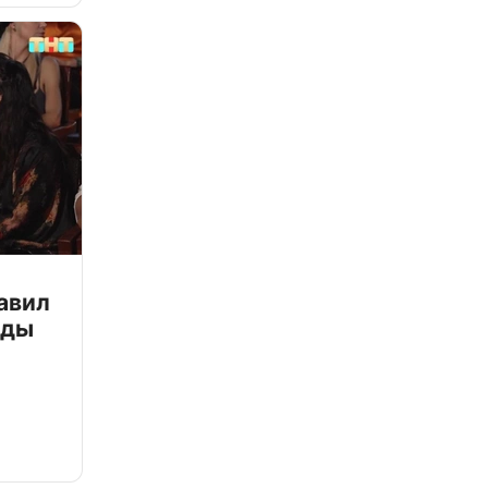
авил
зды