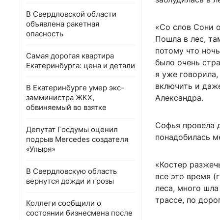
В Свердловской области
объявлена ракетная
«Со слов Сони о
опасность
Пошла в лес, та
потому что ночь
Самая дорогая квартира
было очень стра
Екатеринбурга: цена и детали
я уже говорила,
включить и даже
В Екатеринбурге умер экс-
замминистра ЖКХ,
Александра.
обвиняемый во взятке
Софья провела д
Депутат Госдумы оценил
понадобилась м
подрыв Mercedes создателя
«Упыря»
«Костер разжечь
В Свердловскую область
все это время (
вернутся дожди и грозы
леса, много шла
трассе, по доро
Коллеги сообщили о
состоянии бизнесмена после