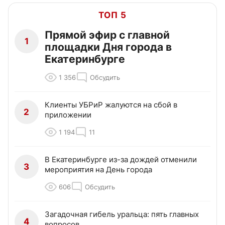
ТОП 5
Прямой эфир с главной
1
площадки Дня города в
Екатеринбурге
1 356
Обсудить
Клиенты УБРиР жалуются на сбой в
2
приложении
1 194
11
В Екатеринбурге из-за дождей отменили
3
мероприятия на День города
606
Обсудить
Загадочная гибель уральца: пять главных
4
вопросов