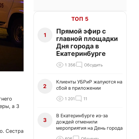
ТОП 5
Прямой эфир с
1
главной площадки
Дня города в
Екатеринбурге
1 356
Обсудить
Клиенты УБРиР жалуются на
2
сбой в приложении
тнего
1 201
11
еры, а 3
В Екатеринбурге из-за
3
дождей отменили
мероприятия на День города
о. Сестра
606
Обсудить