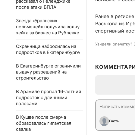
рассказал о Геленджике
после атаки БПЛА
Ранее в регион
Звезда «Уральских
Васькова из Ирб
пельменей» получила волну
спортивный кос
хейта за бизнес на Рублевке
Увидели опечатку? 
Охранница набросилась на
подростков в Екатеринбурге
В Екатеринбурге ограничили
КОММЕНТАР
выдачу разрешений на
строительство
В Арамиле пропал 16-летний
подросток с длинными
волосами
В Кушве после смерча
Гость
образовалась гигантская
свалка