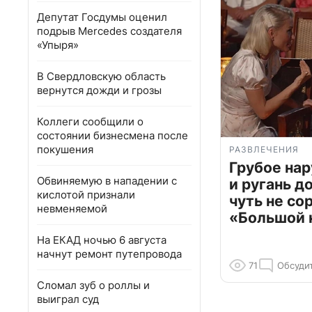
Депутат Госдумы оценил
подрыв Mercedes создателя
«Упыря»
В Свердловскую область
вернутся дожди и грозы
Коллеги сообщили о
состоянии бизнесмена после
покушения
РАЗВЛЕЧЕНИЯ
Грубое на
Обвиняемую в нападении с
и ругань д
кислотой признали
чуть не со
невменяемой
«Большой 
На ЕКАД ночью 6 августа
начнут ремонт путепровода
71
Обсуди
Сломал зуб о роллы и
выиграл суд