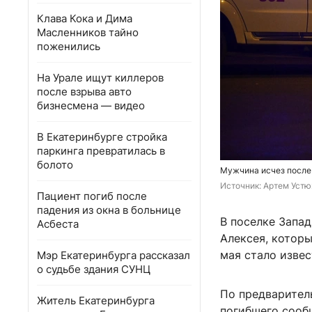
Клава Кока и Дима
Масленников тайно
поженились
На Урале ищут киллеров
после взрыва авто
бизнесмена — видео
В Екатеринбурге стройка
паркинга превратилась в
болото
Мужчина исчез после
Источник: 
Артем Устю
Пациент погиб после
падения из окна в больнице
В поселке Запа
Асбеста
Алексея, которы
мая стало извес
Мэр Екатеринбурга рассказал
о судьбе здания СУНЦ
По предварител
Житель Екатеринбурга
погибшего сооб