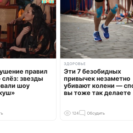
ЗДОРОВЬЕ
рушение правил
Эти 7 безобидных
о слёз: звезды
привычек незаметно
рвали шоу
убивают колени — сп
куш»
вы тоже так делаете
ть
124
Обсудить