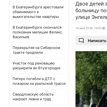
Двое детей 
В Екатеринбурге арестовали
больницу по
обвиняемого в
улице Энгел
вымогательстве квартиры
В Екатеринбурге скончался
14 мая 2026, 19:40
полковник милиции Феликс
Васильев
Написать
Перекрытия на Сибирском
тракте продлили
Участок под реновацию
расширили во Втузгородке
Пятеро погибли в ДТП с
пожаром на уральской трассе
Свердловскую область
накроют ливни и град