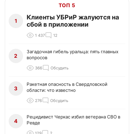
ТОП 5
Клиенты УБРиР жалуются на
1
сбой в приложении
1 437
12
Загадочная гибель уральца: пять главных
2
вопросов
366
Обсудить
Ракетная опасность в Свердловской
3
области: что известно
276
Обсудить
Рецидивист Черкас избил ветерана СВО в
4
Ревде
129
2