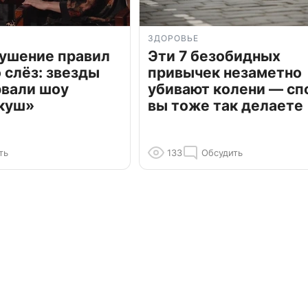
ЗДОРОВЬЕ
рушение правил
Эти 7 безобидных
о слёз: звезды
привычек незаметно
рвали шоу
убивают колени — сп
куш»
вы тоже так делаете
ть
133
Обсудить