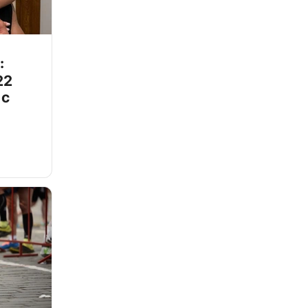
:
22
 с