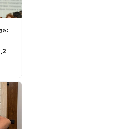
а»:
,2