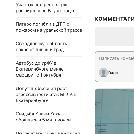
Участок под реновацию
расширили во Втузгородке
КОММЕНТАР
Пятеро погибли в ДТП с
пожаром на уральской трассе
Свердловскую область
накроют ливни и град
Автобус до УрФУ в
Екатеринбурге меняет
Гость
маршрут с 1 октября
Депутат объяснил рост
агрессивности атак БПЛА в
Екатеринбурге
Свадьба Клавы Коки
обошлась в 5 миллионов
После атаки дронов на склад