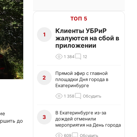
ТОП 5
Клиенты УБРиР
1
жалуются на сбой в
приложении
1 384
12
Прямой эфир с главной
2
площадки Дня города в
Екатеринбурге
1 358
Обсудить
В Екатеринбурге из-за
ие
3
дождей отменили
ершить до
мероприятия на День города
609
Обсудить