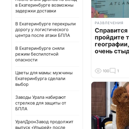
в Екатеринбурге возможны
задержки доставки
РАЗВЛЕЧЕНИЯ
В Екатеринбурге перекрыли
дорогу у логистического
Справится
центра после атаки БПЛА
пройдите т
географии,
В Екатеринбурге сняли
очень сты
режим беспилотной
опасности
100
1
Цветы для мамы: мужчины
Екатеринбурга сделали
выбор
Заводы Урала набирают
стрелков для защиты от
БПЛА
УралДронЗавод продолжит
выпуск «Упырей» после