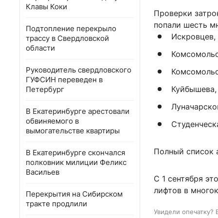
Клавы Коки
Проверки затрон
попали шесть м
Подтопление перекрыло
Искровцев, 
трассу в Свердловской
области
Комсомольск
Руководитель свердловского
Комсомольс
ГУФСИН переведен в
Куйбышева, 
Петербург
Луначарског
В Екатеринбурге арестовали
обвиняемого в
Студенческа
вымогательстве квартиры
Полный список 
В Екатеринбурге скончался
полковник милиции Феликс
Васильев
С 1 сентября эт
лифтов в много
Перекрытия на Сибирском
тракте продлили
Увидели опечатку? 