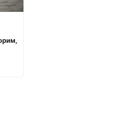
орим,