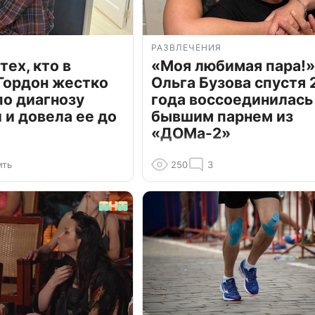
РАЗВЛЕЧЕНИЯ
тех, кто в
«Моя любимая пара!»
Гордон жестко
Ольга Бузова спустя 
по диагнозу
года воссоединилась
и довела ее до
бывшим парнем из
«ДОМа-2»
ить
250
3