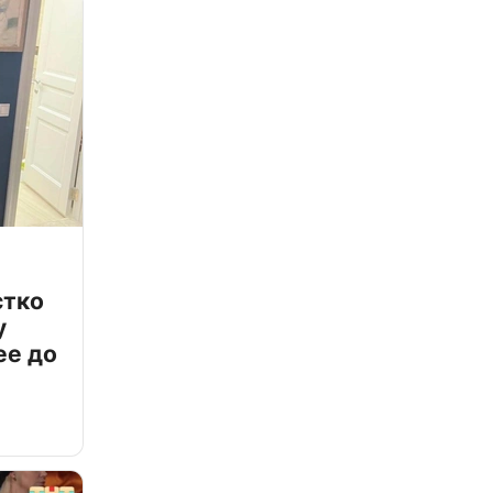
стко
у
ее до