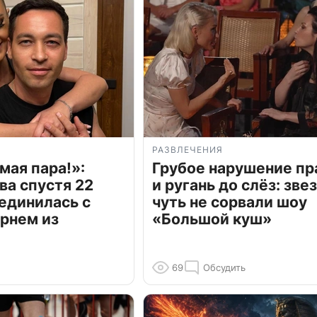
РАЗВЛЕЧЕНИЯ
мая пара!»:
Грубое нарушение пр
ва спустя 22
и ругань до слёз: зве
единилась с
чуть не сорвали шоу
рнем из
«Большой куш»
69
Обсудить