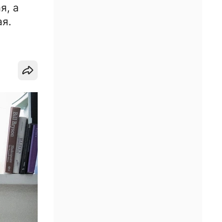
я, а
ая.