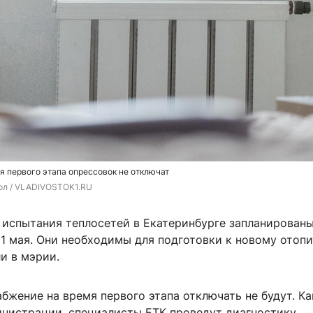
я первого этапа опрессовок не отключат
ол / VLADIVOSTOK1.RU
 испытания теплосетей в Екатеринбурге запланированы
21 мая. Они необходимы для подготовки к новому отоп
и в мэрии.
бжение на время первого этапа отключать не будут. Ка
инистрации, специалисты ЕТК проведут диагностику