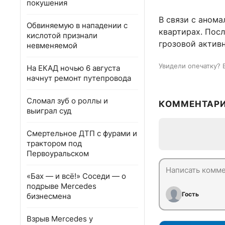
покушения
В связи с анома
Обвиняемую в нападении с
квартирах. Пос
кислотой признали
грозовой актив
невменяемой
Увидели опечатку? 
На ЕКАД ночью 6 августа
начнут ремонт путепровода
Сломал зуб о роллы и
КОММЕНТАР
выиграл суд
Смертельное ДТП с фурами и
трактором под
Первоуральском
«Бах — и всё!» Соседи — о
подрыве Mercedes
Гость
бизнесмена
Взрыв Mercedes у