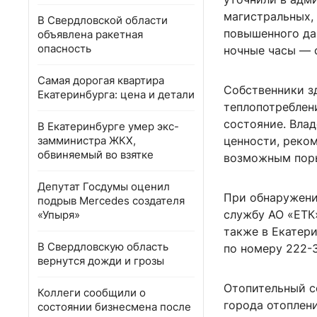
магистральных,
В Свердловской области
повышенного да
объявлена ракетная
опасность
ночные часы — с
Самая дорогая квартира
Собственники з
Екатеринбурга: цена и детали
теплопотреблен
состояние. Вла
В Екатеринбурге умер экс-
замминистра ЖКХ,
ценности, реко
обвиняемый во взятке
возможным поры
Депутат Госдумы оценил
При обнаружени
подрыв Mercedes создателя
службу АО «ЕТК»
«Упыря»
также в Екатер
В Свердловскую область
по номеру 222-3
вернутся дожди и грозы
Отопительный се
Коллеги сообщили о
города отоплени
состоянии бизнесмена после