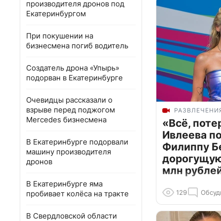
производителя дронов под
Екатеринбургом
При покушении на
бизнесмена погиб водитель
Создатель дрона «Упырь»
подорван в Екатеринбурге
Очевидцы рассказали о
взрыве перед поджогом
РАЗВЛЕЧЕНИ
Mercedes бизнесмена
«Всё, поте
Ивлеева п
В Екатеринбурге подорвали
Филиппу Б
машину производителя
дорогущую 
дронов
млн рубле
В Екатеринбурге яма
129
Обсуд
пробивает колёса на тракте
В Свердловской области