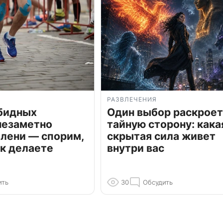
РАЗВЛЕЧЕНИЯ
обидных
Один выбор раскроет
незаметно
тайную сторону: кака
олени — спорим,
скрытая сила живет
к делаете
внутри вас
ить
30
Обсудить