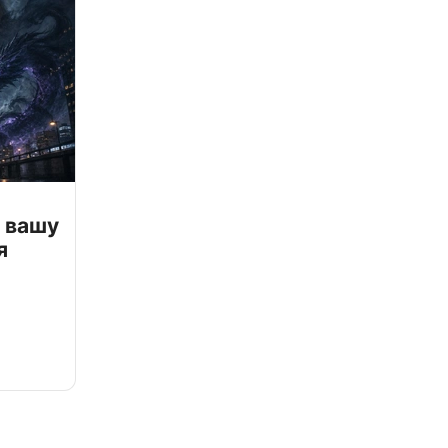
 вашу
я