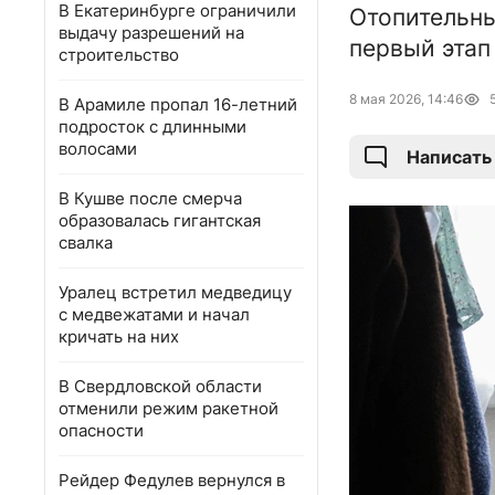
В Екатеринбурге ограничили
Отопительны
выдачу разрешений на
первый этап
строительство
8 мая 2026, 14:46
В Арамиле пропал 16-летний
подросток с длинными
волосами
Написать
В Кушве после смерча
образовалась гигантская
свалка
Уралец встретил медведицу
с медвежатами и начал
кричать на них
В Свердловской области
отменили режим ракетной
опасности
Рейдер Федулев вернулся в