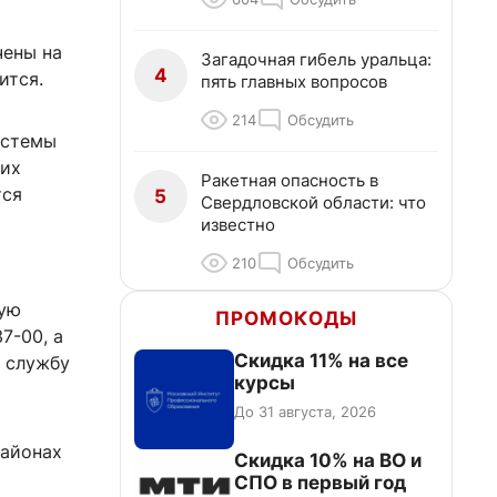
чены на
Загадочная гибель уральца:
4
ится.
пять главных вопросов
214
Обсудить
истемы
 их
Ракетная опасность в
тся
5
Свердловской области: что
известно
210
Обсудить
кую
ПРОМОКОДЫ
7-00, а
Скидка 11% на все
 службу
курсы
До 31 августа, 2026
районах
Скидка 10% на ВО и
СПО в первый год