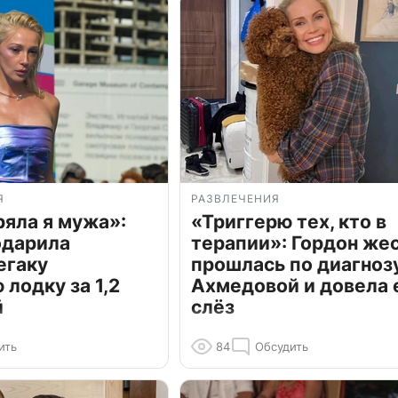
Я
РАЗВЛЕЧЕНИЯ
ряла я мужа»:
«Триггерю тех, кто в
одарила
терапии»: Гордон же
егаку
прошлась по диагноз
лодку за 1,2
Ахмедовой и довела 
й
слёз
ить
84
Обсудить