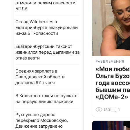
отменили режим опасности
БПЛА
Склад Wildberries в
Екатеринбурге эвакуировали
из-за БП-опасности
Екатеринбургский таксист
извинился перед цыганами за
отказ везти
РАЗВЛЕЧЕНИЯ
«Моя люби
Средняя зарплата в
Ольга Бузо
Свердловской области
года воссо
достигла 97 тысяч
бывшим па
В Кольцово такси не пускают
«ДОМа-2»
на первую линию парковки
183
1
Рухнувшее дерево
перекрыло Московскую.
Движение затруднено