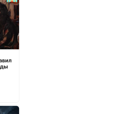
авил
зды