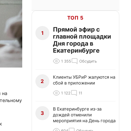
ТОП 5
Прямой эфир с
1
главной площадки
Дня города в
Екатеринбурге
1 355
Обсудить
Клиенты УБРиР жалуются на
2
сбой в приложении
 на
1 122
11
ительному
В Екатеринбурге из-за
3
дождей отменили
мероприятия на День города
к
604
Обсудить