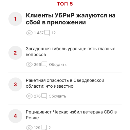
ТОП 5
Клиенты УБРиР жалуются на
1
сбой в приложении
1 437
12
Загадочная гибель уральца: пять главных
2
вопросов
366
Обсудить
Ракетная опасность в Свердловской
3
области: что известно
276
Обсудить
Рецидивист Черкас избил ветерана СВО в
4
Ревде
129
2