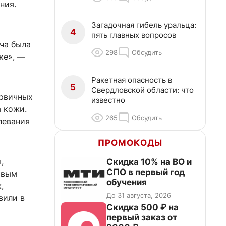
ния.
Загадочная гибель уральца:
4
пять главных вопросов
ача была
298
Обсудить
ке», —
Ракетная опасность в
5
Свердловской области: что
ервичных
известно
 кожи.
265
Обсудить
левания
ПРОМОКОДЫ
,
Скидка 10% на ВО и
СПО в первый год
овым
обучения
,
До 31 августа, 2026
вили в
Скидка 500 ₽ на
первый заказ от