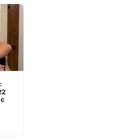
:
22
 с