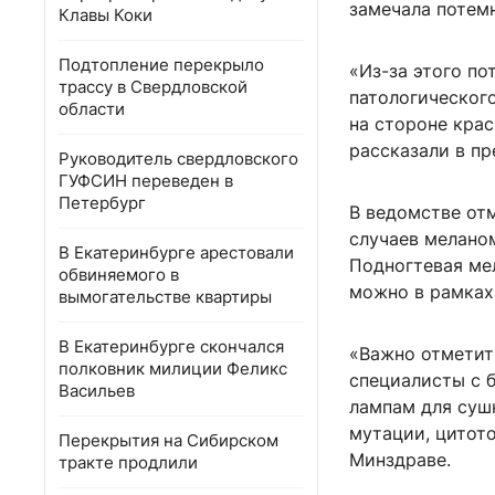
замечала потем
Клавы Коки
Подтопление перекрыло
«Из-за этого п
трассу в Свердловской
патологического
области
на стороне крас
рассказали в п
Руководитель свердловского
ГУФСИН переведен в
Петербург
В ведомстве от
случаев мелано
В Екатеринбурге арестовали
Подногтевая ме
обвиняемого в
можно в рамках
вымогательстве квартиры
В Екатеринбурге скончался
«Важно отметить
полковник милиции Феликс
специалисты с 
Васильев
лампам для сушк
мутации, цитот
Перекрытия на Сибирском
Минздраве.
тракте продлили