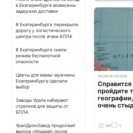
в Екатеринбурге возможны
задержки доставки
В Екатеринбурге перекрыли
дорогу у логистического
центра после атаки БПЛА
В Екатеринбурге сняли
режим беспилотной
опасности
Цветы для мамы: мужчины
РАЗВЛЕЧЕНИЯ
Екатеринбурга сделали
Справится
выбор
пройдите т
географии,
Заводы Урала набирают
очень сты
стрелков для защиты от
БПЛА
УралДронЗавод продолжит
84
1
выпуск «Упырей» после