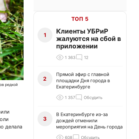
ТОП 5
Клиенты УБРиР
1
жалуются на сбой в
приложении
1 363
12
Прямой эфир с главной
2
площадки Дня города в
ов редкой
Екатеринбурге
1 357
Обсудить
вили
В Екатеринбурге из-за
3
холи
дождей отменили
но делала
мероприятия на День города
608
Обсудить