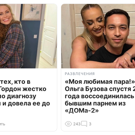
РАЗВЛЕЧЕНИЯ
тех, кто в
«Моя любимая пара!»
Гордон жестко
Ольга Бузова спустя 
по диагнозу
года воссоединилась
и довела ее до
бывшим парнем из
«ДОМа-2»
ить
243
3