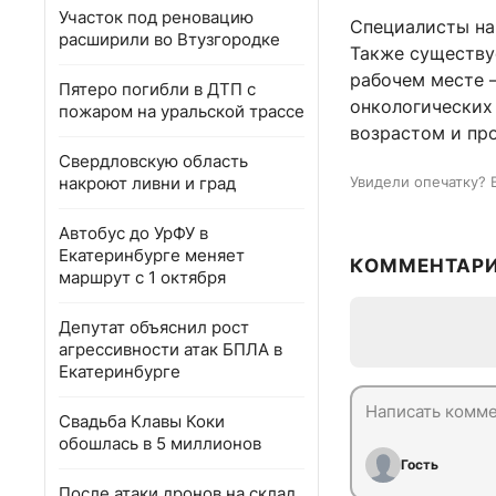
Участок под реновацию
Специалисты на
расширили во Втузгородке
Также существу
рабочем месте —
Пятеро погибли в ДТП с
онкологических
пожаром на уральской трассе
возрастом и пр
Свердловскую область
накроют ливни и град
Увидели опечатку? 
Автобус до УрФУ в
Екатеринбурге меняет
КОММЕНТАР
маршрут с 1 октября
Депутат объяснил рост
агрессивности атак БПЛА в
Екатеринбурге
Свадьба Клавы Коки
обошлась в 5 миллионов
Гость
После атаки дронов на склад