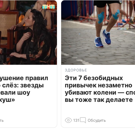
ЗДОРОВЬЕ
рушение правил
Эти 7 безобидных
о слёз: звезды
привычек незаметно
рвали шоу
убивают колени — сп
куш»
вы тоже так делаете
ть
131
Обсудить