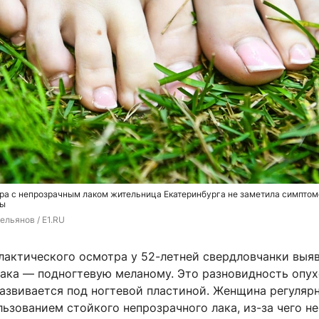
ра с непрозрачным лаком жительница Екатеринбурга не заметила симптом
мы
ельянов / E1.RU
лактического осмотра у 52-летней свердловчанки выя
ака — подногтевую меланому. Это разновидность опу
развивается под ногтевой пластиной. Женщина регуляр
ьзованием стойкого непрозрачного лака, из-за чего не