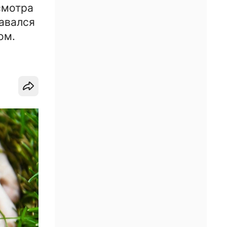
смотра
тавался
ом.