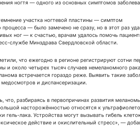
нения ногтя — одного из основных симптомов заболева
отемнение участка ногтевой пластины — симптом
 процесса — было замечено не сразу, но в этот раз уд
ивых ног — к счастью, врачам удалось помочь пациент
ресс-службе Минздрава Свердловской области.
метили, что ежегодно в регионе регистрируют сотни п
мы и около четырех тысяч случаев немеланомного рака
ланома встречается гораздо реже. Выявить такие забо
 медосмотров и диспансеризации.
, что, разбираясь в первопричинах развития меланомы
большой насторожённостью относятся к ультрафиолет
и гель-лака. Устройства могут вызывать гибель клеток
оксическое действие и окислительный стресс», — доба