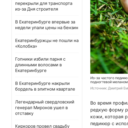
перекрыли для транспорта
из-за Дня строителя
В Екатеринбурге впервые за
недели упали цены на бензин
Екатеринбуржцы не пошли на
«Колобка»
Гопники избили парня с
длинными волосами в
Екатеринбурге
Из-за частого педикю
подногтевой мелано
В Екатеринбурге накрыли
Источник: 
Дмитрий Ем
бордель в элитном квартале
Легендарный свердловский
Во время профи
генерал Миронов ушел в
редкую форму р
отставку
кожи, которая 
педикюр с испол
Киркоров провел свадьбу