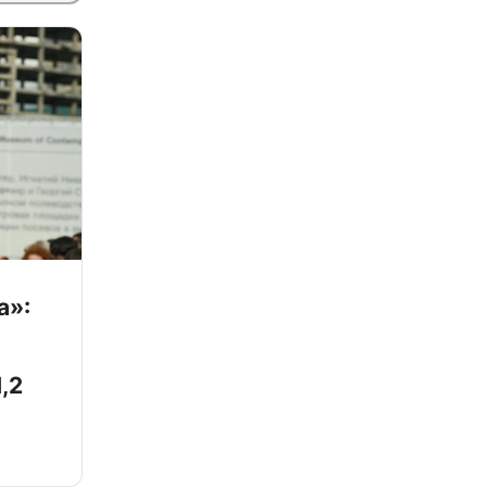
а»:
,2