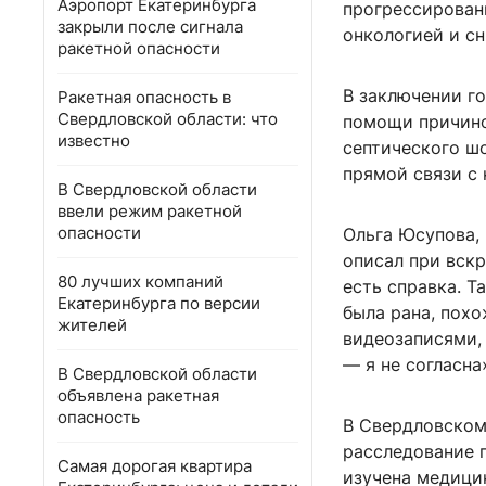
Аэропорт Екатеринбурга
прогрессирован
закрыли после сигнала
онкологией и с
ракетной опасности
В заключении г
Ракетная опасность в
Свердловской области: что
помощи причиной
известно
септического шо
прямой связи с
В Свердловской области
ввели режим ракетной
опасности
Ольга Юсупова,
описал при вск
80 лучших компаний
есть справка. Т
Екатеринбурга по версии
была рана, похо
жителей
видеозаписями, 
— я не согласна
В Свердловской области
объявлена ракетная
опасность
В Свердловском
расследование п
Самая дорогая квартира
изучена медици