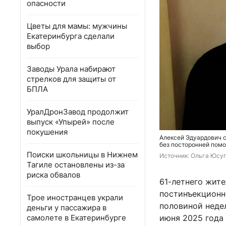
опасности
Цветы для мамы: мужчины
Екатеринбурга сделали
выбор
Заводы Урала набирают
стрелков для защиты от
БПЛА
УралДронЗавод продолжит
выпуск «Упырей» после
покушения
Алексей Эдуардович с
без посторонней пом
Поиски школьницы в Нижнем
Источник: 
Ольга Юсу
Тагиле остановлены из-за
риска обвалов
61-летнего жите
постинъекционн
Трое иностранцев украли
половиной недел
деньги у пассажира в
самолете в Екатеринбурге
июня 2025 года