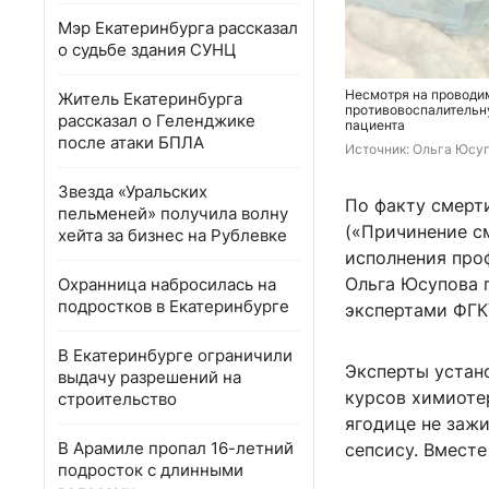
Мэр Екатеринбурга рассказал
о судьбе здания СУНЦ
Несмотря на проводи
Житель Екатеринбурга
противовоспалительн
рассказал о Геленджике
пациента
после атаки БПЛА
Источник: 
Ольга Юсу
Звезда «Уральских
По факту смерти
пельменей» получила волну
(«Причинение с
хейта за бизнес на Рублевке
исполнения про
Ольга Юсупова 
Охранница набросилась на
подростков в Екатеринбурге
экспертами ФГК
В Екатеринбурге ограничили
Эксперты устано
выдачу разрешений на
курсов химиотер
строительство
ягодице не зажи
В Арамиле пропал 16-летний
сепсису. Вместе
подросток с длинными