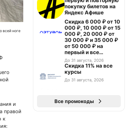
первую и повторную
покупку билетов на
Яндекс Афише
Скидка 6 000 ₽ от 10
000 ₽, 10 000 ₽ от 15
о всей ноге
000 ₽, 20 000 ₽ от
30 000 ₽ и 35 000 ₽
от 50 000 ₽ на
первый и все
РФ
повторные заказы по
До 31 августа, 2026
промокоду НАБЕРИ
Скидка 11% на все
курсы
шего
нной
До 31 августа, 2026
Все промокоды
вания и
а правой
о к
ия: