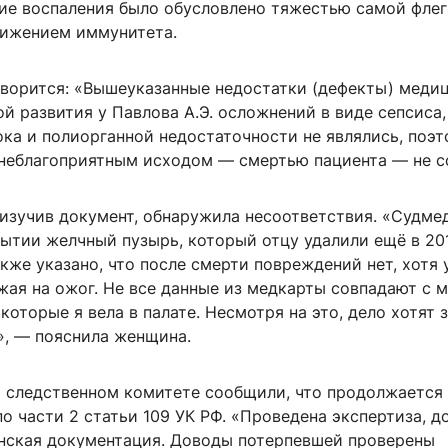
ие воспаления было обусловлено тяжестью самой фле
нижением иммунитета.
оворится: «Вышеуказанные недостатки (дефекты) меди
 развития у Павлова А.Э. осложнений в виде сепсиса,
ка и полиорганной недостаточности не являлись, поэт
 неблагоприятным исходом — смертью пациента — не с
 изучив документ, обнаружила несоответствия. «Судме
рытии желчный пузырь, который отцу удалили ещё в 20
акже указано, что после смерти повреждений нет, хотя 
жая на ожог. Не все данные из медкарты совпадают с 
которые я вела в палате. Несмотря на это, дело хотят 
», — пояснила женщина.
 следственном комитете сообщили, что продолжается
о части 2 статьи 109 УК РФ. «Проведена экспертиза, д
нская документация. Доводы потерпевшей проверены