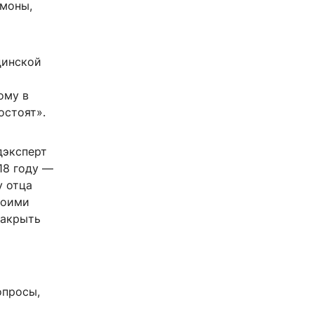
гмоны,
цинской
ому в
остоят».
дэксперт
18 году —
у отца
моими
закрыть
опросы,