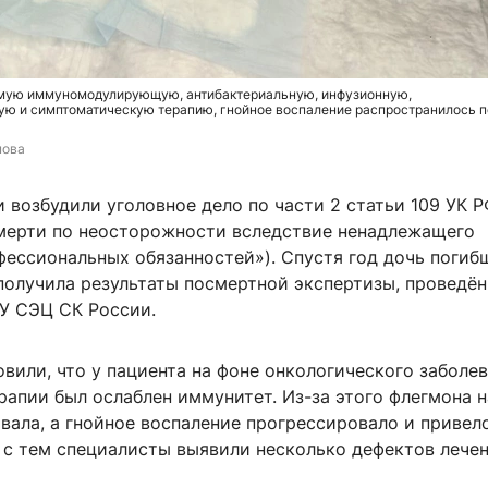
мую иммуномодулирующую, антибактериальную, инфузионную,
ую и симптоматическую терапию, гнойное воспаление распространилось п
пова
 возбудили уголовное дело по части 2 статьи 109 УК 
мерти по неосторожности вследствие ненадлежащего
фессиональных обязанностей»). Спустя год дочь погиб
получила результаты посмертной экспертизы, проведё
У СЭЦ СК России.
вили, что у пациента на фоне онкологического заболе
апии был ослаблен иммунитет. Из-за этого флегмона н
вала, а гнойное воспаление прогрессировало и привел
 с тем специалисты выявили несколько дефектов лечен