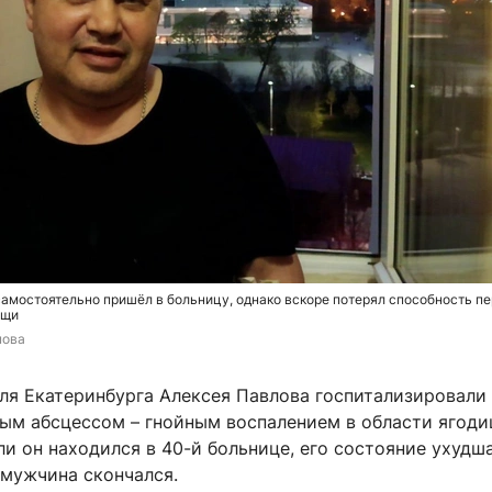
амостоятельно пришёл в больницу, однако вскоре потерял способность п
ощи
пова
ля Екатеринбурга Алексея Павлова госпитализировали
ым абсцессом – гнойным воспалением в области ягоди
и он находился в 40-й больнице, его состояние ухудша
 мужчина скончался.