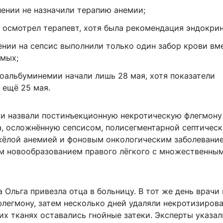
лении не назначили терапию анемии;
е осмотрел терапевт, хотя была рекомендация эндокрин
ении на сепсис выполнили только один забор крови вм
мых;
поальбуминемии начали лишь 28 мая, хотя показатели
 ещё 25 мая.
и назвали постинъекционную некротическую флегмону
а, осложнённую сепсисом, полисегментарной септичес
жёлой анемией и фоновым онкологическим заболевание
м новообразованием правого лёгкого с множественны
а Ольга привезла отца в больницу. В тот же день врачи
флегмону, затем несколько дней удаляли некротизиров
ких тканях оставались гнойные затеки. Эксперты указал