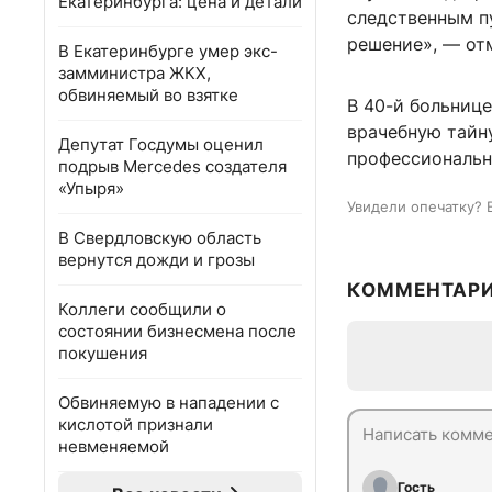
Екатеринбурга: цена и детали
следственным п
решение», — от
В Екатеринбурге умер экс-
замминистра ЖКХ,
обвиняемый во взятке
В 40-й больниц
врачебную тайну
Депутат Госдумы оценил
профессиональн
подрыв Mercedes создателя
«Упыря»
Увидели опечатку? 
В Свердловскую область
вернутся дожди и грозы
КОММЕНТАР
Коллеги сообщили о
состоянии бизнесмена после
покушения
Обвиняемую в нападении с
кислотой признали
невменяемой
Гость