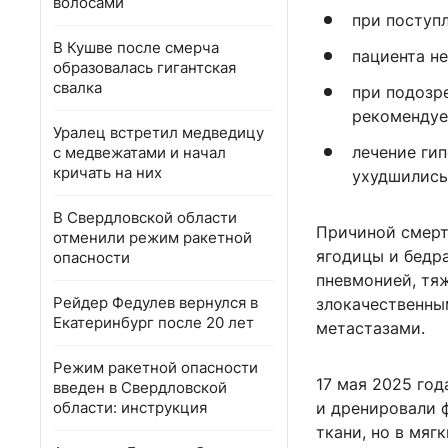
волосами
при поступ
В Кушве после смерча
пациента н
образовалась гигантская
свалка
при подозр
рекомендуе
Уралец встретил медведицу
лечение ги
с медвежатами и начал
кричать на них
ухудшились
В Свердловской области
Причиной смерт
отменили режим ракетной
ягодицы и бедр
опасности
пневмонией, тя
Рейдер Федулев вернулся в
злокачественны
Екатеринбург после 20 лет
метастазами.
Режим ракетной опасности
17 мая 2025 год
введен в Свердловской
области: инструкция
и дренировали 
ткани, но в мяг