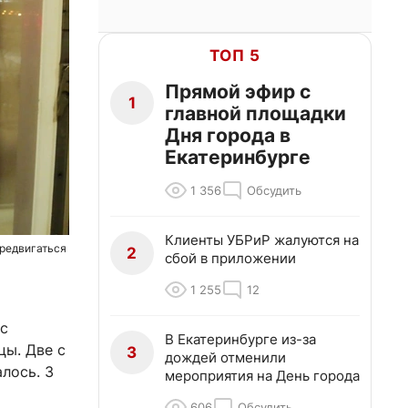
ТОП 5
Прямой эфир с
1
главной площадки
Дня города в
Екатеринбурге
1 356
Обсудить
Клиенты УБРиР жалуются на
ередвигаться
2
сбой в приложении
1 255
12
 с
В Екатеринбурге из-за
цы. Две с
3
дождей отменили
лось. 3
мероприятия на День города
606
Обсудить