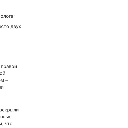
олога;
есто двух
 правой
кой
м –
ми
 вскрыли
анные
и, что