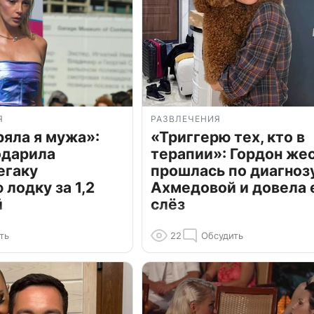
Я
РАЗВЛЕЧЕНИЯ
ряла я мужа»:
«Триггерю тех, кто в
одарила
терапии»: Гордон же
егаку
прошлась по диагноз
лодку за 1,2
Ахмедовой и довела 
й
слёз
ть
22
Обсудить