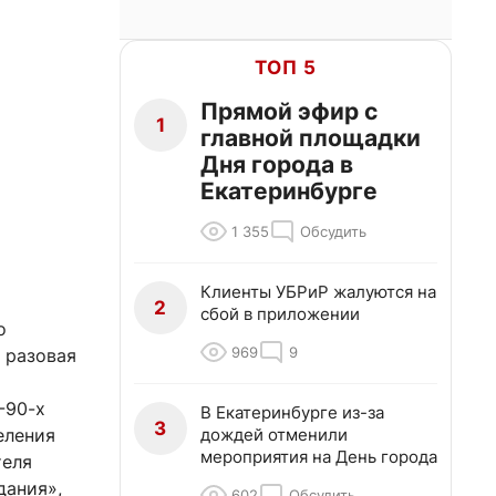
ТОП 5
Прямой эфир с
1
главной площадки
Дня города в
Екатеринбурге
1 355
Обсудить
Клиенты УБРиР жалуются на
2
сбой в приложении
о
969
9
 разовая
-90-х
В Екатеринбурге из-за
3
дождей отменили
еления
мероприятия на День города
теля
дания»,
602
Обсудить