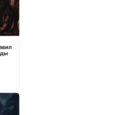
авил
зды