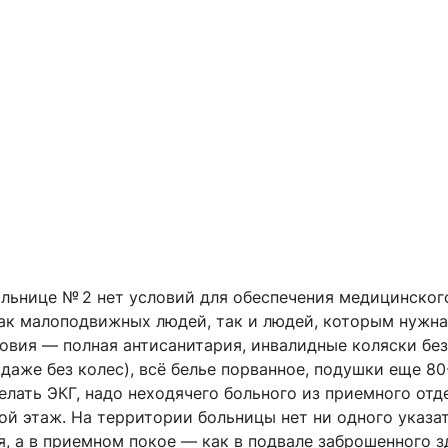
ольнице № 2 нет условий для обеспечения медицинског
ак малоподвижных людей, так и людей, которым нужна
овия — полная антисанитария, инвалидные коляски без
даже без колес), всё белье порванное, подушки еще 80
елать ЭКГ, надо неходячего больного из приемного отд
ой этаж. На территории больницы нет ни одного указа
, а в приемном покое — как в подвале заброшенного з