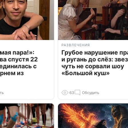
РАЗВЛЕЧЕНИЯ
мая пара!»:
Грубое нарушение пр
ва спустя 22
и ругань до слёз: зве
единилась с
чуть не сорвали шоу
рнем из
«Большой куш»
ть
63
Обсудить