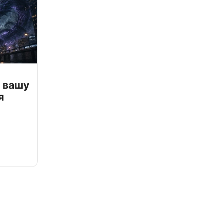
 вашу
я