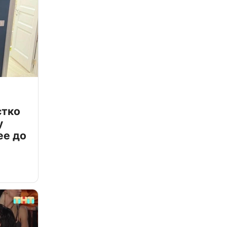
стко
у
ее до