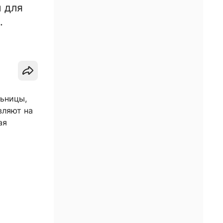
 для
.
льницы,
вляют на
ая