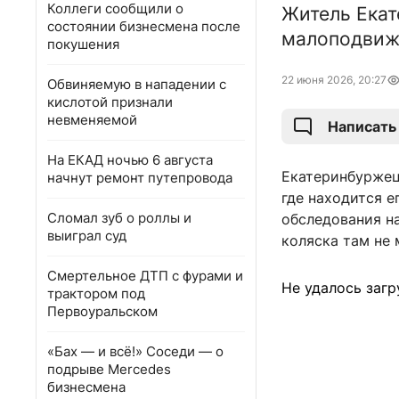
Коллеги сообщили о
Житель Екат
состоянии бизнесмена после
малоподвижн
покушения
22 июня 2026, 20:27
Обвиняемую в нападении с
кислотой признали
невменяемой
Написать
На ЕКАД ночью 6 августа
Екатеринбуржец
начнут ремонт путепровода
где находится е
Сломал зуб о роллы и
обследования на
выиграл суд
коляска там не 
Смертельное ДТП с фурами и
Не удалось загр
трактором под
Первоуральском
«Бах — и всё!» Соседи — о
подрыве Mercedes
бизнесмена