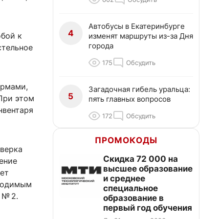
Автобусы в Екатеринбурге
4
обой к
изменят маршруты из-за Дня
города
стельное
175
Обсудить
ормами,
Загадочная гибель уральца:
5
При этом
пять главных вопросов
нвентаря
172
Обсудить
ПРОМОКОДЫ
оверка
Скидка 72 000 на
ение
высшее образование
дет
и среднее
бходимым
специальное
 № 2.
образование в
первый год обучения