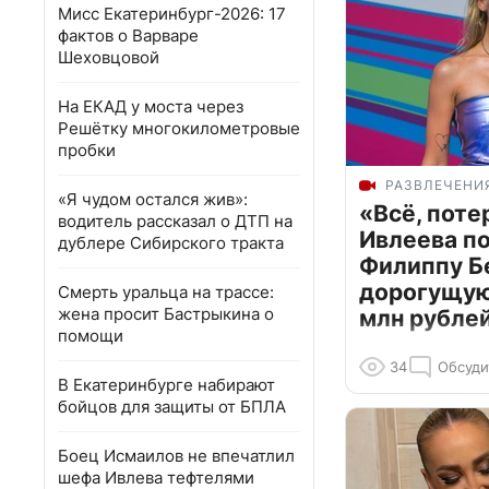
Мисс Екатеринбург-2026: 17
фактов о Варваре
Шеховцовой
На ЕКАД у моста через
Решётку многокилометровые
пробки
РАЗВЛЕЧЕНИ
«Я чудом остался жив»:
«Всё, поте
водитель рассказал о ДТП на
Ивлеева п
дублере Сибирского тракта
Филиппу Б
дорогущую 
Смерть уральца на трассе:
жена просит Бастрыкина о
млн рубле
помощи
34
Обсуди
В Екатеринбурге набирают
бойцов для защиты от БПЛА
Боец Исмаилов не впечатлил
шефа Ивлева тефтелями