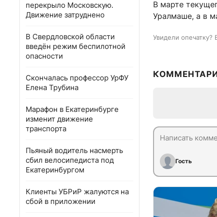
В марте текуще
перекрыло Московскую.
Движение затруднено
Уралмаше, а в м
В Свердловской области
Увидели опечатку? 
введён режим беспилотной
опасности
КОММЕНТАР
Скончалась профессор УрФУ
Елена Трубина
Марафон в Екатеринбурге
изменит движение
транспорта
Пьяный водитель насмерть
сбил велосипедиста под
Гость
Екатеринбургом
Клиенты УБРиР жалуются на
сбой в приложении