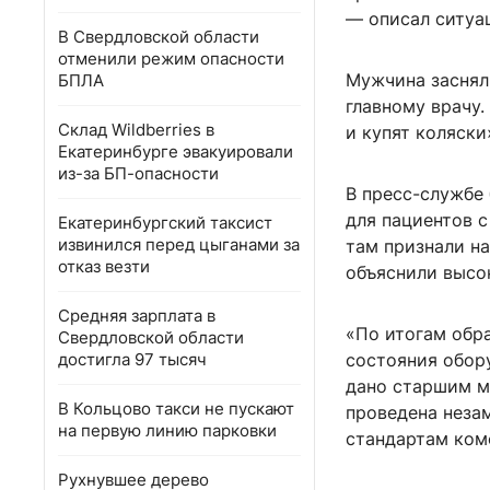
— описал ситуа
В Свердловской области
отменили режим опасности
Мужчина заснял
БПЛА
главному врачу.
Склад Wildberries в
и купят коляски
Екатеринбурге эвакуировали
из-за БП-опасности
В пресс-службе
для пациентов 
Екатеринбургский таксист
извинился перед цыганами за
там признали н
отказ везти
объяснили высо
Средняя зарплата в
«По итогам обр
Свердловской области
достигла 97 тысяч
состояния обор
дано старшим м
В Кольцово такси не пускают
проведена неза
на первую линию парковки
стандартам ком
Рухнувшее дерево