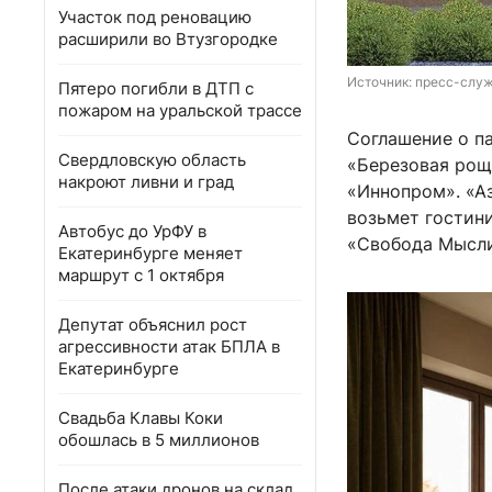
Участок под реновацию
расширили во Втузгородке
Источник: 
пресс-служ
Пятеро погибли в ДТП с
пожаром на уральской трассе
Соглашение о п
Свердловскую область
«Березовая рощ
накроют ливни и град
«Иннопром». «А
возьмет гостин
Автобус до УрФУ в
«Свобода Мысли
Екатеринбурге меняет
маршрут с 1 октября
Депутат объяснил рост
агрессивности атак БПЛА в
Екатеринбурге
Свадьба Клавы Коки
обошлась в 5 миллионов
После атаки дронов на склад