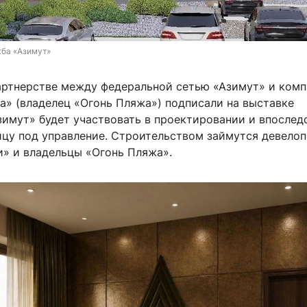
ба «Азимут»
артнерстве между федеральной сетью «Азимут» и ком
а» (владелец «Огонь Пляжа») подписали на выставке
зимут» будет участвовать в проектировании и впослед
ицу под управление. Строительством займутся девело
» и владельцы «Огонь Пляжа».