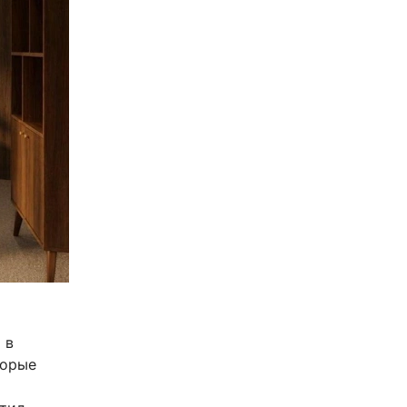
 в
торые