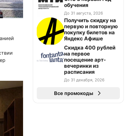
обучения
До 31 августа, 2026
Получить скидку на
первую и повторную
покупку билетов на
панией
Яндекс Афише
Cкидка 400 рублей
ствии
на первое
посещение арт-
пер
вечеринки из
расписания
До 31 декабря, 2026
Все промокоды