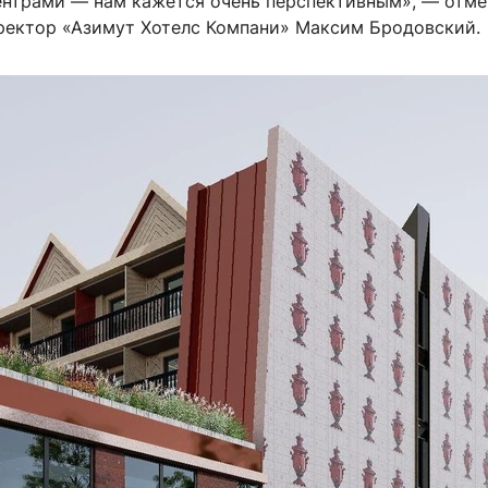
нтрами — нам кажется очень перспективным», — отме
ректор «Азимут Хотелс Компани» Максим Бродовский.