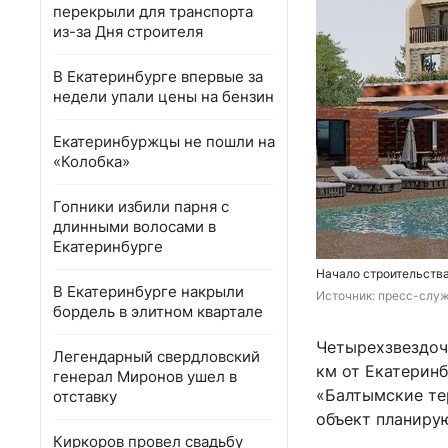
перекрыли для транспорта
из-за Дня строителя
В Екатеринбурге впервые за
недели упали цены на бензин
Екатеринбуржцы не пошли на
«Колобка»
Гопники избили парня с
длинными волосами в
Екатеринбурге
Начало строительства
В Екатеринбурге накрыли
Источник: 
пресс-служ
бордель в элитном квартале
Четырехзвездочн
Легендарный свердловский
км от Екатеринб
генерал Миронов ушел в
«Балтымские те
отставку
объект планирую
Киркоров провел свадьбу