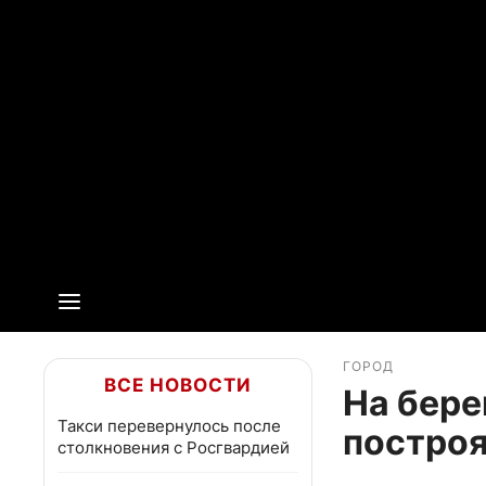
ГОРОД
ВСЕ НОВОСТИ
На бере
Такси перевернулось после
построя
столкновения с Росгвардией