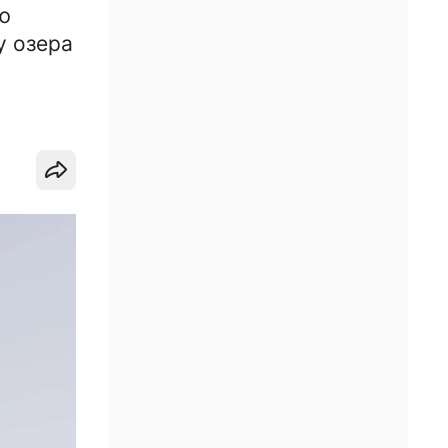
ю
у озера