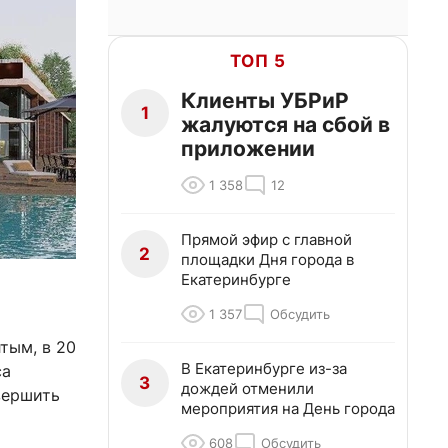
ТОП 5
Клиенты УБРиР
1
жалуются на сбой в
приложении
1 358
12
Прямой эфир с главной
2
площадки Дня города в
Екатеринбурге
1 357
Обсудить
тым, в 20
В Екатеринбурге из-за
са
3
дождей отменили
вершить
мероприятия на День города
608
Обсудить