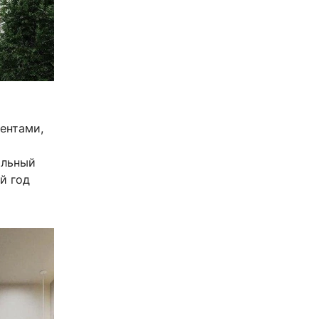
ентами,
альный
й год