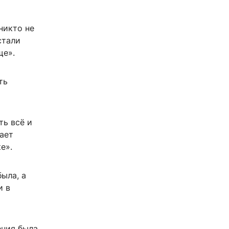
никто не
стали
ще».
ть
ть всё и
тает
е».
ыла, а
и в
ения была