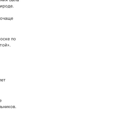
рироде.
почаще
иоске по
той».
лет
е
льников.