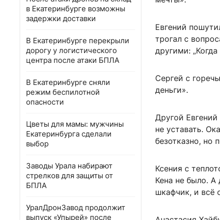
в Екатеринбурге возможны
задержки доставки
Евгений пошутил
трогал с вопрос
В Екатеринбурге перекрыли
дорогу у логистического
другими: „Когда
центра после атаки БПЛА
Сергей с горечь
В Екатеринбурге сняли
деньги».
режим беспилотной
опасности
Другой Евгений 
Цветы для мамы: мужчины
не уставать. Ок
Екатеринбурга сделали
безотказно, но 
выбор
Заводы Урала набирают
Ксения с теплот
стрелков для защиты от
Кена не было. А
БПЛА
шкафчик, и всё 
УралДронЗавод продолжит
выпуск «Упырей» после
Анастасия Хайб