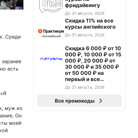
фридайвингу
До 31 августа, 2026
Скидка 11% на все
курсы английского
До 31 августа, 2026
х. Среди
Скидка 6 000 ₽ от 10
000 ₽, 10 000 ₽ от 15
000 ₽, 20 000 ₽ от
 заранее
30 000 ₽ и 35 000 ₽
но есть
от 50 000 ₽ на
первый и все
повторные заказы по
До 31 августа, 2026
промокоду НАБЕРИ
 «Я
Все промокоды
ж, муж из
нание. Он
есты моей
кой