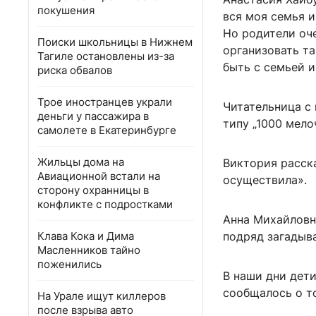
покушения
вся моя семья и
Но родители оче
Поиски школьницы в Нижнем
организовать та
Тагиле остановлены из-за
быть с семьей и
риска обвалов
Трое иностранцев украли
Читательница с 
деньги у пассажира в
типу „1000 мело
самолете в Екатеринбурге
Жильцы дома на
Виктория расска
Авиационной встали на
осуществила».
сторону охранницы в
конфликте с подростками
Анна Михайловн
Клава Кока и Дима
подряд загадыва
Масленников тайно
поженились
В наши дни дет
сообщалось о т
На Урале ищут киллеров
после взрыва авто