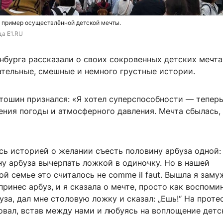
 пример осуществлённой детской мечты.
ца E1.RU
нбурга рассказали о своих сокровенных детских мечта
ательные, смешные и немного грустные истории.
тошин признался: «Я хотел суперспособности — теперь
ния погоды и атмосферного давления. Мечта сбылась, 
сь историей о желании съесть половину арбуза одной:
у арбуза вычерпать ложкой в одиночку. Но в нашей
й семье это считалось не comme il faut. Вышла я заму
принес арбуз, и я сказала о мечте, просто как воспоми
уза, дал мне столовую ложку и сказал: „Ешь!“ На прот
овал, встав между нами и любуясь на воплощение детс