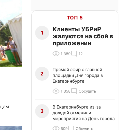
ТОП 5
Клиенты УБРиР
1
жалуются на сбой в
приложении
1 389
12
Прямой эфир с главной
2
площадки Дня города в
Екатеринбурге
1 358
Обсудить
ещам
В Екатеринбурге из-за
3
дождей отменили
мероприятия на День города
609
Обсудить