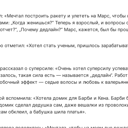
: «Мечтал построить ракету и улететь на Марс, чтобы 
ами: „Когда женишься?“ Теперь я взрослый, и вопросы 
 отчет?“, „Почему дедлайн?“ Марс, кажется, был бы про
ю отметил: «Хотел стать ученым, пришлось зарабатыва
рассказал о суперсиле: «Очень хотел суперсилу успева
азалось, такая сила есть — называется „дедлайн“. Рабо
побочный эффект — седые волосы и любовь к валерьянк
ой вспомнила: «Хотела домик для Барби и Кена. Барби б
 домик сделал дедушка сам, даже вешалки из проволок
сам обклеил, а бабушка шила платья».
уллова поделилась: «Мечтала, чтобы на моем дне рожд