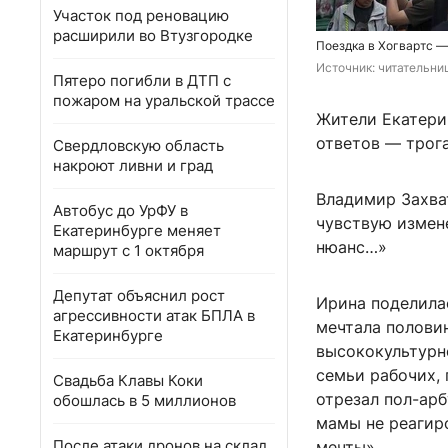
Участок под реновацию
расширили во Втузгородке
Поездка в Хогвартс —
Источник: 
читательни
Пятеро погибли в ДТП с
пожаром на уральской трассе
Жители Екатери
ответов — трог
Свердловскую область
накроют ливни и град
Владимир Захва
Автобус до УрФУ в
чувствую измене
Екатеринбурге меняет
нюанс…»
маршрут с 1 октября
Депутат объяснил рост
Ирина поделила
агрессивности атак БПЛА в
мечтала половин
Екатеринбурге
высококультурно
семьи рабочих, 
Свадьба Клавы Коки
отрезал пол-арб
обошлась в 5 миллионов
мамы не реагир
После атаки дронов на склад
мечты».