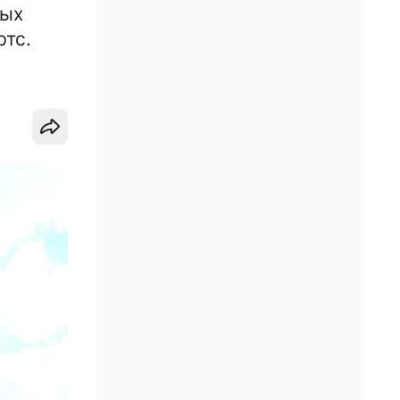
ных
ртс.