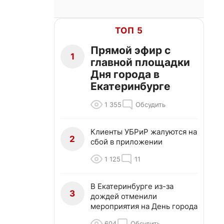
ТОП 5
Прямой эфир с
1
главной площадки
Дня города в
Екатеринбурге
1 355
Обсудить
Клиенты УБРиР жалуются на
2
сбой в приложении
1 125
11
В Екатеринбурге из-за
3
дождей отменили
мероприятия на День города
604
Обсудить