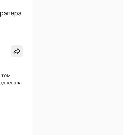
 рэпера
 том
подпевала