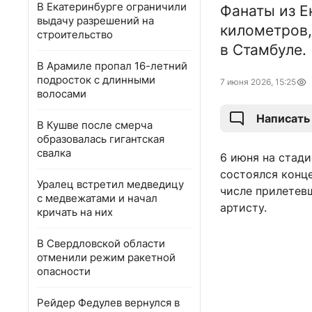
В Екатеринбурге ограничили
Фанаты из Е
выдачу разрешений на
километров,
строительство
в Стамбуле.
В Арамиле пропал 16-летний
подросток с длинными
7 июня 2026, 15:25
волосами
Написать
В Кушве после смерча
образовалась гигантская
свалка
6 июня на стади
состоялся конце
Уралец встретил медведицу
числе прилетев
с медвежатами и начал
артисту.
кричать на них
В Свердловской области
отменили режим ракетной
опасности
Рейдер Федулев вернулся в