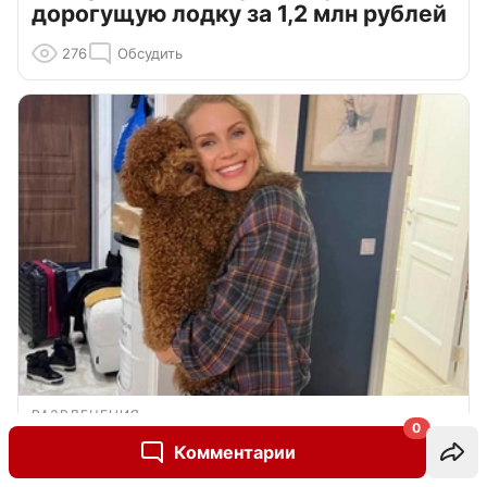
дорогущую лодку за 1,2 млн рублей
276
Обсудить
РАЗВЛЕЧЕНИЯ
0
«Триггерю тех, кто в терапии»:
Комментарии
Гордон жестко прошлась по