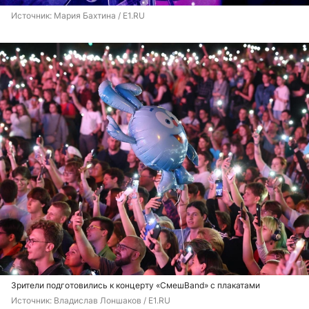
Источник: 
Мария Бахтина / E1.RU
Зрители подготовились к концерту «СмешBand» с плакатами
Источник: 
Владислав Лоншаков / E1.RU