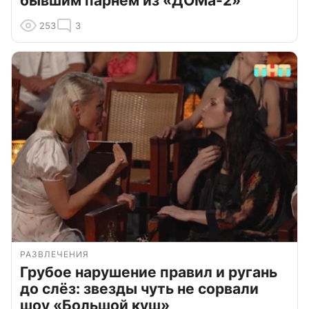
бывшим парнем из «ДОМа-2»
253
3
РАЗВЛЕЧЕНИЯ
Грубое нарушение правил и ругань
до слёз: звезды чуть не сорвали
шоу «Большой куш»