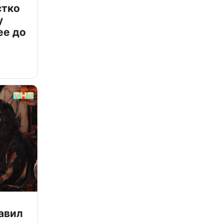
стко
у
ее до
авил