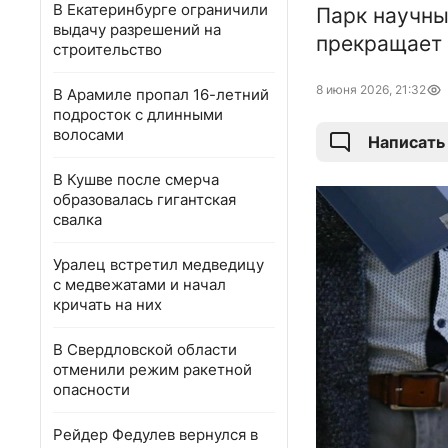
В Екатеринбурге ограничили
Парк научны
выдачу разрешений на
прекращает 
строительство
8 июня 2026, 21:32
В Арамиле пропал 16-летний
подросток с длинными
волосами
Написать
В Кушве после смерча
образовалась гигантская
свалка
Уралец встретил медведицу
с медвежатами и начал
кричать на них
В Свердловской области
отменили режим ракетной
опасности
Рейдер Федулев вернулся в