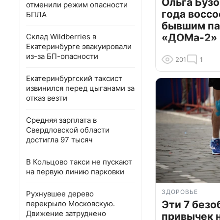
Ольга Бузо
отменили режим опасности
года воссо
БПЛА
бывшим па
«ДОМа-2»
Склад Wildberries в
Екатеринбурге эвакуировали
из-за БП-опасности
201
1
Екатеринбургский таксист
извинился перед цыганами за
отказ везти
Средняя зарплата в
Свердловской области
достигла 97 тысяч
В Кольцово такси не пускают
на первую линию парковки
ЗДОРОВЬЕ
Рухнувшее дерево
Эти 7 без
перекрыло Московскую.
Движение затруднено
привычек 