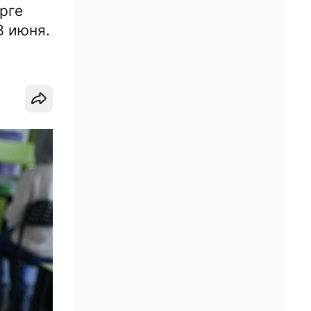
рге
8 июня.