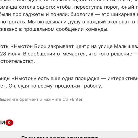
оманда хотела одного: чтобы, переступив порог, юный 
были про гаджеты и поняли: биология — это шикарная 
потрогать. Мы вкладывали душу в каждый экспонат, в
сказано в прощальном сообщении команды.
боты «Ньютон Био» закрывает центр на улице Малышев
28 июня. В сообщении отмечается, что «это решение —
бстоятельств».
анды «Ньютон» есть еще одна площадка — интерактив
е». Он, судя по всему, продолжит работу.
Выделите фрагмент и нажмите Ctrl+Enter
ИИ
0
Пока нет ни одного комментария.