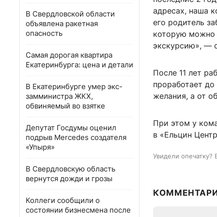
адресах, наша к
В Свердловской области
его родитель за
объявлена ракетная
опасность
которую можно 
экскурсию», — 
Самая дорогая квартира
Екатеринбурга: цена и детали
После 11 лет ра
проработает до 
В Екатеринбурге умер экс-
желания, а от о
замминистра ЖКХ,
обвиняемый во взятке
При этом у ком
Депутат Госдумы оценил
в «Ельцин Центр
подрыв Mercedes создателя
«Упыря»
Увидели опечатку? 
В Свердловскую область
вернутся дожди и грозы
КОММЕНТАР
Коллеги сообщили о
состоянии бизнесмена после