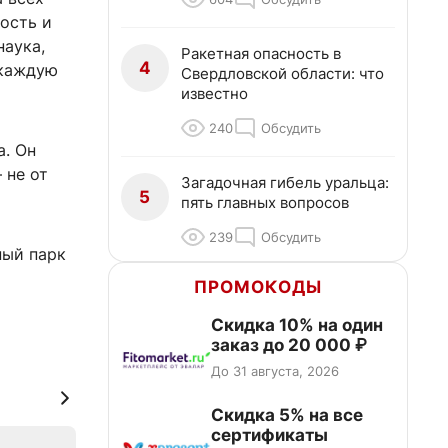
гость и
наука,
Ракетная опасность в
4
 каждую
Свердловской области: что
известно
240
Обсудить
а. Он
 не от
Загадочная гибель уральца:
5
пять главных вопросов
239
Обсудить
ный парк
ПРОМОКОДЫ
Скидка 10% на один
заказ до 20 000 ₽
До 31 августа, 2026
Скидка 5% на все
сертификаты