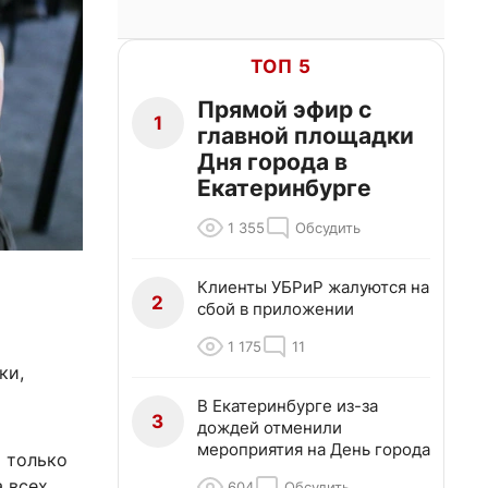
ТОП 5
Прямой эфир с
1
главной площадки
Дня города в
Екатеринбурге
1 355
Обсудить
Клиенты УБРиР жалуются на
2
сбой в приложении
1 175
11
ки,
В Екатеринбурге из-за
3
дождей отменили
мероприятия на День города
и только
а всех
604
Обсудить