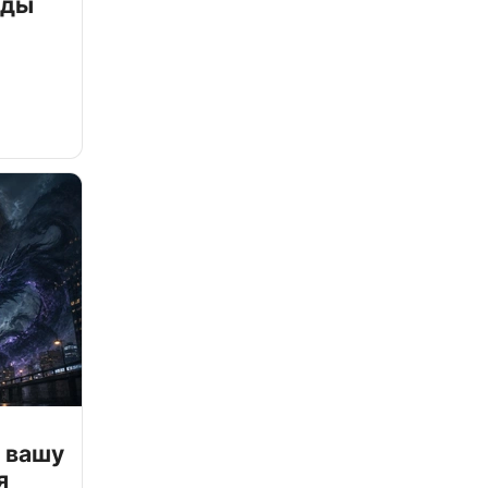
зды
 вашу
я