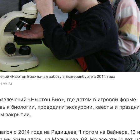
ений «Ньютон Био» начал работу в Екатеринбурге с 2014 года
/ vk.ru
азвлечений «Ньютон Био», где детям в игровой форме
ь к биологии, проводили экскурсии, квесты и праздни
ом закрытии.
ался с 2014 года на Радищева, 1 потом на Вайнера, 13 
а мы жили здесь, на Малышева, 63. Но все эти 11 лет, н