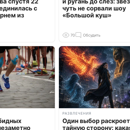
ва спустя 22
и ругань до слёз: зве
единилась с
чуть не сорвали шоу
рнем из
«Большой куш»
70
Обсудить
РАЗВЛЕЧЕНИЯ
обидных
Один выбор раскроет
незаметно
тайную сторону: кака