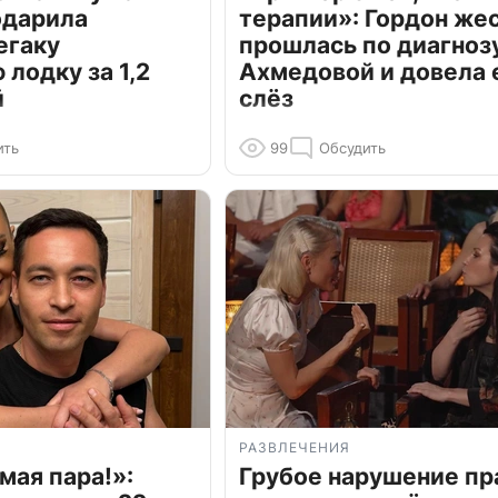
одарила
терапии»: Гордон же
егаку
прошлась по диагноз
лодку за 1,2
Ахмедовой и довела 
й
слёз
ить
99
Обсудить
РАЗВЛЕЧЕНИЯ
мая пара!»:
Грубое нарушение пр