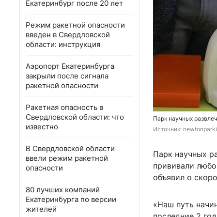
Екатеринбург после 20 лет
Режим ракетной опасности
введен в Свердловской
области: инструкция
Аэропорт Екатеринбурга
закрыли после сигнала
ракетной опасности
Ракетная опасность в
Свердловской области: что
Парк научных развлеч
известно
Источник: 
newtonparki 
В Свердловской области
Парк научных р
ввели режим ракетной
прививали любов
опасности
объявил о скор
80 лучших компаний
Екатеринбурга по версии
«Наш путь начин
жителей
последние 2 год