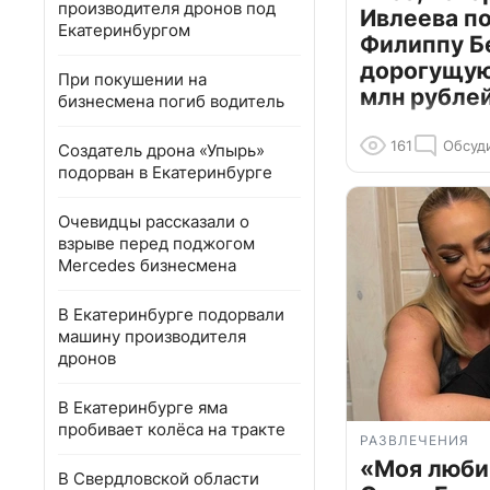
производителя дронов под
Ивлеева п
Екатеринбургом
Филиппу Б
дорогущую 
При покушении на
млн рубле
бизнесмена погиб водитель
161
Обсуд
Создатель дрона «Упырь»
подорван в Екатеринбурге
Очевидцы рассказали о
взрыве перед поджогом
Mercedes бизнесмена
В Екатеринбурге подорвали
машину производителя
дронов
В Екатеринбурге яма
пробивает колёса на тракте
РАЗВЛЕЧЕНИЯ
«Моя люби
В Свердловской области