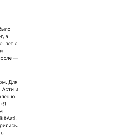
 было
г, а
, лет с
 и
после —
ом. Для
 Асти и
алённо.
 «Я
м
k&Asti,
рились.
 в