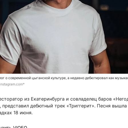
ог о современной цыганской культуре, а недавно дебютировал как музыкан
 instagram.com*
есторатор из Екатеринбурга и совладелец баров «Него
, представил дебютный трек «Триггерит». Песня вышла
дках 18 июня.
узить VIQEO