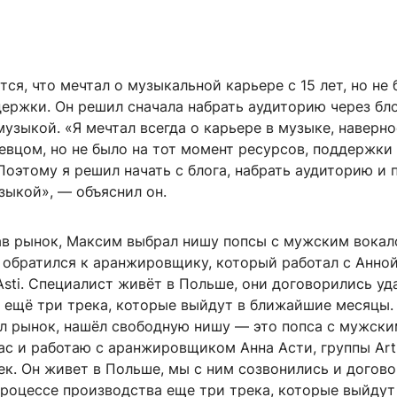
ся, что мечтал о музыкальной карьере с 15 лет, но не
ержки. Он решил сначала набрать аудиторию через бло
музыкой. «Я мечтал всегда о карьере в музыке, наверное
певцом, но не было на тот момент ресурсов, поддержки
оэтому я решил начать с блога, набрать аудиторию и 
зыкой», — объяснил он.
в рынок, Максим выбрал нишу попсы с мужским вокал
 обратился к аранжировщику, который работал с Анной
 Asti. Специалист живёт в Польше, они договорились уд
е ещё три трека, которые выйдут в ближайшие месяцы.
л рынок, нашёл свободную нишу — это попса с мужски
ас и работаю с аранжировщиком Анна Асти, группы Arti
ек. Он живет в Польше, мы с ним созвонились и догово
процессе производства еще три трека, которые выйдут