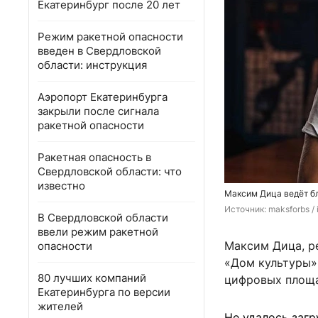
Екатеринбург после 20 лет
Режим ракетной опасности
введен в Свердловской
области: инструкция
Аэропорт Екатеринбурга
закрыли после сигнала
ракетной опасности
Ракетная опасность в
Свердловской области: что
известно
Максим Дица ведёт бл
Источник: 
maksforbs /
В Свердловской области
ввели режим ракетной
Максим Дица, р
опасности
«Дом культуры»
80 лучших компаний
цифровых площа
Екатеринбурга по версии
жителей
Не удалось загр