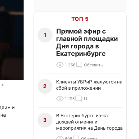
ТОП 5
Прямой эфир с
1
главной площадки
Дня города в
Екатеринбурге
1 356
Обсудить
Клиенты УБРиР жалуются на
т.
2
сбой в приложении
1 195
11
дяи» и
 на
В Екатеринбурге из-за
3
дождей отменили
мероприятия на День города
606
Обсудить