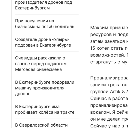
производителя дронов под
Екатеринбургом
При покушении на
бизнесмена погиб водитель
Максим признаёт
ресурсов и подд
Создатель дрона «Упырь»
затем заняться 
подорван в Екатеринбурге
15 хотел стать 
возможностей. П
Очевидцы рассказали о
стартануть с му
взрыве перед поджогом
Mercedes бизнесмена
Проанализирова
В Екатеринбурге подорвали
записи трека он
машину производителя
группой Artik &
дронов
Сейчас в работ
проанализирова
В Екатеринбурге яма
вокалом. Я сейч
пробивает колёса на тракте
он мне делал тр
В Свердловской области
Сейчас у нас в 