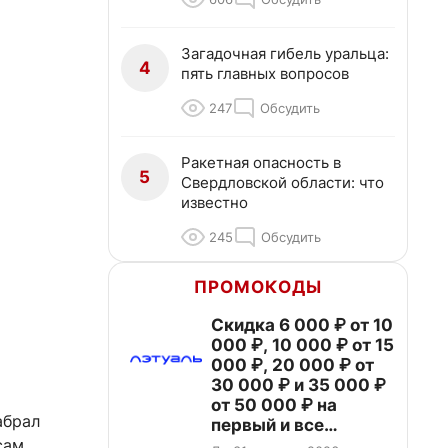
Загадочная гибель уральца:
4
пять главных вопросов
247
Обсудить
Ракетная опасность в
5
Свердловской области: что
известно
245
Обсудить
ПРОМОКОДЫ
Скидка 6 000 ₽ от 10
000 ₽, 10 000 ₽ от 15
000 ₽, 20 000 ₽ от
30 000 ₽ и 35 000 ₽
от 50 000 ₽ на
абрал
первый и все
повторные заказы по
сам