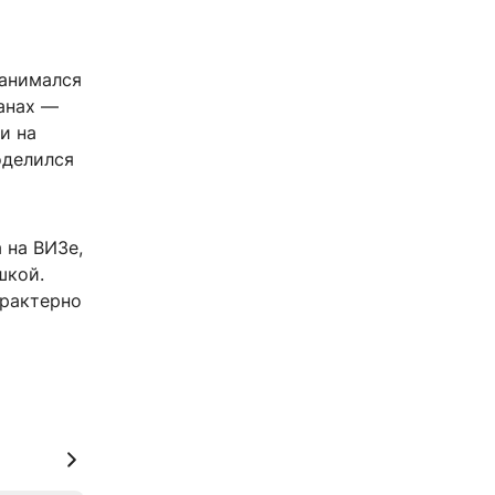
занимался
ланах —
и на
оделился
 на ВИЗе,
шкой.
арактерно