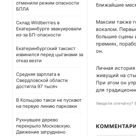
отменили режим опасности
ближайшие меся
БПЛА
Максим также г
Склад Wildberries в
Екатеринбурге эвакуировали
вокалом. Первые
из-за БП-опасности
большие сцены и
премиях, порабо
Екатеринбургский таксист
он.
извинился перед цыганами за
отказ везти
Личная история 
Средняя зарплата в
живущий на стык
Свердловской области
При этом он упр
достигла 97 тысяч
для традиционно
В Кольцово такси не пускают
Увидели опечатку? 
на первую линию парковки
Рухнувшее дерево
перекрыло Московскую.
КОММЕНТАР
Движение затруднено