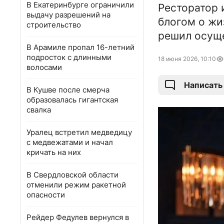
В Екатеринбурге ограничили
Ресторатор 
выдачу разрешений на
блогом о жи
строительство
решил осуще
В Арамиле пропал 16-летний
подросток с длинными
18 июня 2026, 10:10
волосами
Написать
В Кушве после смерча
образовалась гигантская
свалка
Уралец встретил медведицу
с медвежатами и начал
кричать на них
В Свердловской области
отменили режим ракетной
опасности
Рейдер Федулев вернулся в