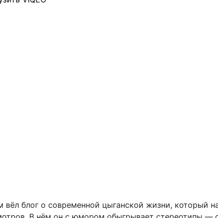
м вёл блог о современной цыганской жизни, который н
отров. В нём он с юмором обыгрывает стереотипы — 