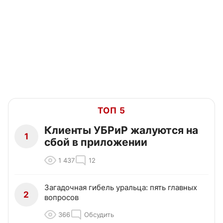
ТОП 5
Клиенты УБРиР жалуются на
1
сбой в приложении
1 437
12
Загадочная гибель уральца: пять главных
2
вопросов
366
Обсудить