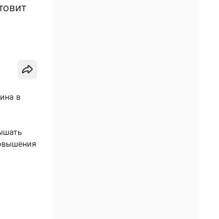
товит
ина в
лышать
повышения