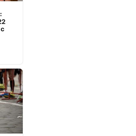
:
22
 с