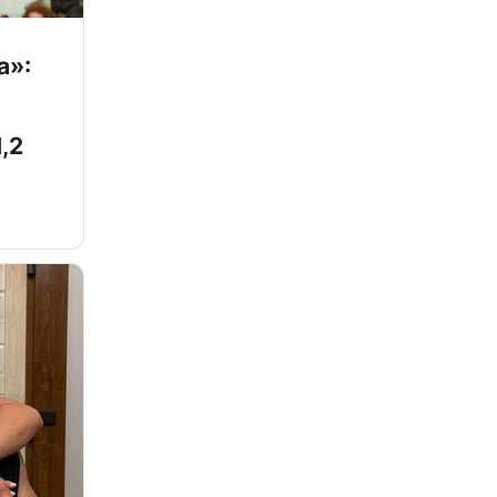
а»:
,2