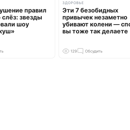
ЗДОРОВЬЕ
рушение правил
Эти 7 безобидных
о слёз: звезды
привычек незаметно
рвали шоу
убивают колени — сп
куш»
вы тоже так делаете
ть
129
Обсудить