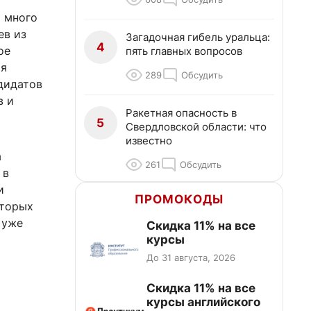
х много
ев из
Загадочная гибель уральца:
4
ое
пять главных вопросов
мя
289
Обсудить
дидатов
в и
Ракетная опасность в
5
Свердловской области: что
известно
а
261
Обсудить
 в
и
ПРОМОКОДЫ
оторых
 уже
Скидка 11% на все
курсы
До 31 августа, 2026
Скидка 11% на все
курсы английского