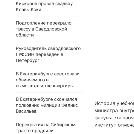
Киркоров провел свадьбу
Клавы Коки
Подтопление перекрыло
трассу в Свердловской
области
Руководитель свердловского
ГУФСИН переведен в
Петербург
В Екатеринбурге арестовали
обвиняемого в
вымогательстве квартиры
В Екатеринбурге скончался
История учебног
полковник милиции Феликс
министра внутр
Васильев
факультета зао
Перекрытия на Сибирском
институт отмеч
тракте продлили