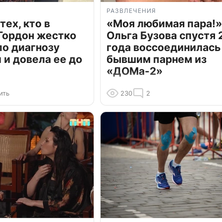
РАЗВЛЕЧЕНИЯ
тех, кто в
«Моя любимая пара!»
Гордон жестко
Ольга Бузова спустя 
по диагнозу
года воссоединилась
и довела ее до
бывшим парнем из
«ДОМа-2»
ить
230
2