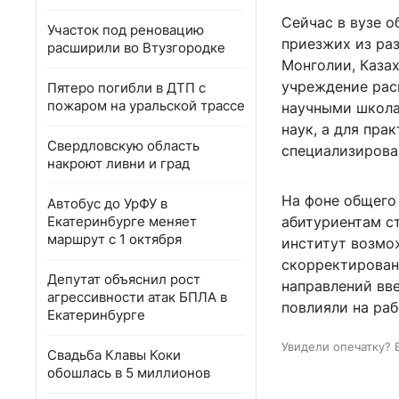
Сейчас в вузе о
Участок под реновацию
приезжих из ра
расширили во Втузгородке
Монголии, Казах
учреждение рас
Пятеро погибли в ДТП с
пожаром на уральской трассе
научными школа
наук, а для пра
Свердловскую область
специализирова
накроют ливни и град
На фоне общего
Автобус до УрФУ в
Екатеринбурге меняет
абитуриентам ст
маршрут с 1 октября
институт возмож
скорректирован
Депутат объяснил рост
направлений вв
агрессивности атак БПЛА в
повлияли на раб
Екатеринбурге
Увидели опечатку? 
Свадьба Клавы Коки
обошлась в 5 миллионов