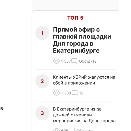
ТОП 5
Прямой эфир с
1
главной площадки
Дня города в
Екатеринбурге
1 357
Обсудить
Клиенты УБРиР жалуются на
2
сбой в приложении
1 338
12
ие
В Екатеринбурге из-за
3
дождей отменили
мероприятия на День города
608
Обсудить