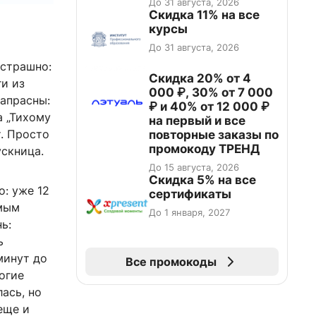
До 31 августа, 2026
промокоду НАБЕРИ
Скидка 11% на все
курсы
До 31 августа, 2026
 страшно:
Скидка 20% от 4
ги из
000 ₽, 30% от 7 000
напрасны:
₽ и 40% от 12 000 ₽
а „Тихому
на первый и все
т. Просто
повторные заказы по
промокоду ТРЕНД
ускница.
До 15 августа, 2026
Скидка 5% на все
: уже 12
сертификаты
амым
До 1 января, 2027
ь:
ь
минут до
Все промокоды
огие
ась, но
еще и