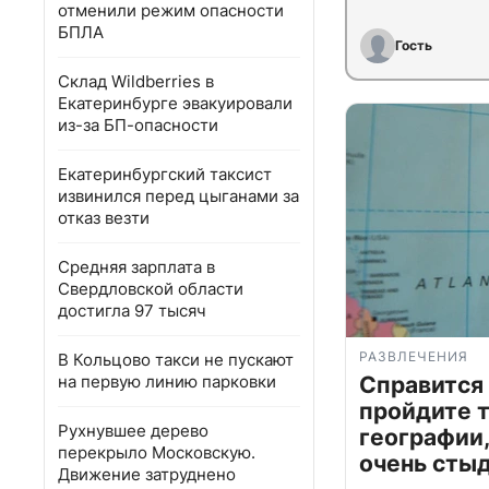
отменили режим опасности
БПЛА
Гость
Склад Wildberries в
Екатеринбурге эвакуировали
из-за БП-опасности
Екатеринбургский таксист
извинился перед цыганами за
отказ везти
Средняя зарплата в
Свердловской области
достигла 97 тысяч
РАЗВЛЕЧЕНИЯ
В Кольцово такси не пускают
на первую линию парковки
Справится
пройдите т
Рухнувшее дерево
географии,
перекрыло Московскую.
очень сты
Движение затруднено