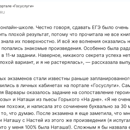
ортале «Госуслуги»
.RU
 онлайн-школе. Честно говоря, сдавать ЕГЭ было очень
ить плохой результат, потому что прочитала не все кни
знала их поверхностно. И всё же волнения оказались 
е попались знакомые произведения. Особенно была рад
в 11-м задании. Наверное, никакого секрета успеха не
лохой вариант, и я не растерялась», — рассказала вып
ых экзаменов стали известны раньше запланированного
вились в личных кабинетах на портале «Госуслуги». С
я Варвары оказалось задание на сопоставление героин
озы» и Наташи из пьесы Горького «На дне». «Я не очен
ни похожи, и написала это сочинение буквально за 30 
то, что думаю. После экзамена я еще заметила, что мн
 Наташу с Настей из этого же произведения (я испугал
что у меня 100% была Наташа!). Сложным я бы назвала 