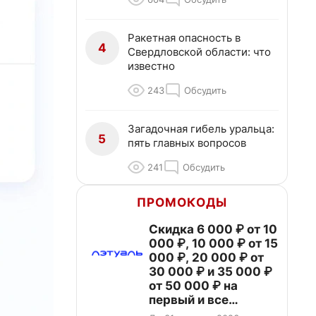
Ракетная опасность в
4
Свердловской области: что
известно
243
Обсудить
Загадочная гибель уральца:
5
пять главных вопросов
241
Обсудить
ПРОМОКОДЫ
Скидка 6 000 ₽ от 10
000 ₽, 10 000 ₽ от 15
000 ₽, 20 000 ₽ от
30 000 ₽ и 35 000 ₽
от 50 000 ₽ на
первый и все
повторные заказы по