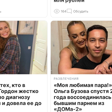
млн рублей
ь
164
Обсудить
РАЗВЛЕЧЕНИЯ
тех, кто в
«Моя любимая пара!»
Гордон жестко
Ольга Бузова спустя 
по диагнозу
года воссоединилась
и довела ее до
бывшим парнем из
«ДОМа-2»