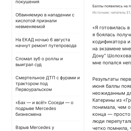
покушения
Баллы появились на п
Источник: 
читатель E1
Обвиняемую в нападении с
кислотой признали
невменяемой
«Я готовилась в
я боялась получ
На ЕКАД ночью 6 августа
кодификатора и 
начнут ремонт путепровода
на экзамене мн
Дону“ Шолохова 
Сломал зуб о роллы и
мне попался неп
выиграл суд
Смертельное ДТП с фурами и
Результаты перв
трактором под
июня баллы поя
Первоуральском
неожиданным дл
Катерины из «Гр
«Бах — и всё!» Соседи — о
понимала, чем о
подрыве Mercedes
конца — просто 
бизнесмена
люди перепутали
Взрыв Mercedes у
четко помнила, 