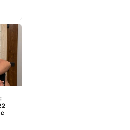
:
22
 с