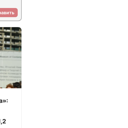
равить
а»:
,2