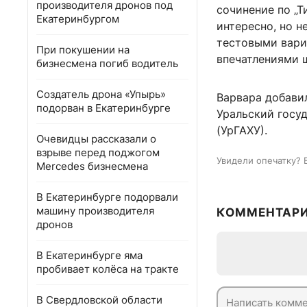
производителя дронов под
сочинение по „Т
Екатеринбургом
интересно, но н
тестовыми вари
При покушении на
впечатлениями 
бизнесмена погиб водитель
Создатель дрона «Упырь»
Варвара добавил
подорван в Екатеринбурге
Уральский госу
(УрГАХУ).
Очевидцы рассказали о
взрыве перед поджогом
Увидели опечатку? 
Mercedes бизнесмена
В Екатеринбурге подорвали
машину производителя
КОММЕНТАР
дронов
В Екатеринбурге яма
пробивает колёса на тракте
В Свердловской области