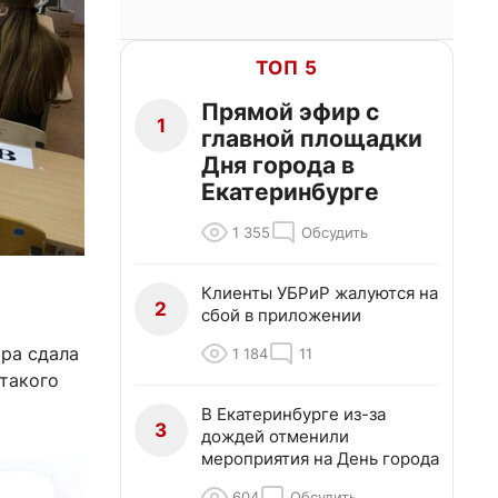
ТОП 5
Прямой эфир с
1
главной площадки
Дня города в
Екатеринбурге
1 355
Обсудить
Клиенты УБРиР жалуются на
2
сбой в приложении
ара сдала
1 184
11
 такого
В Екатеринбурге из-за
3
дождей отменили
мероприятия на День города
604
Обсудить