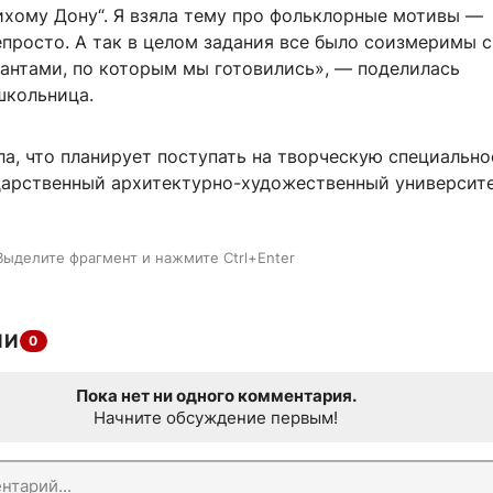
ихому Дону“. Я взяла тему про фольклорные мотивы —
епросто. А так в целом задания все было соизмеримы с
антами, по которым мы готовились», — поделилась
школьница.
а, что планирует поступать на творческую специально
дарственный архитектурно-художественный университ
Выделите фрагмент и нажмите Ctrl+Enter
ИИ
0
Пока нет ни одного комментария.
Начните обсуждение первым!