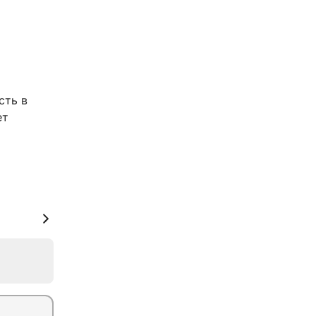
сть в
ет