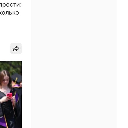
ярости:
колько