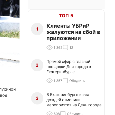
ТОП 5
Клиенты УБРиР
1
жалуются на сбой в
приложении
1 362
12
Прямой эфир с главной
2
площадки Дня города в
Екатеринбурге
1 357
Обсудить
пускной
В Екатеринбурге из-за
овое
3
дождей отменили
мероприятия на День города
608
Обсудить