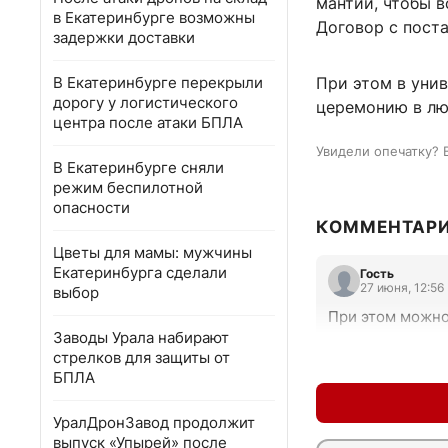
мантий, чтобы в
в Екатеринбурге возможны
Договор с пост
задержки доставки
В Екатеринбурге перекрыли
При этом в унив
дорогу у логистического
церемонию в лю
центра после атаки БПЛА
Увидели опечатку? 
В Екатеринбурге сняли
режим беспилотной
опасности
КОММЕНТАР
Цветы для мамы: мужчины
Екатеринбурга сделали
Гость
27 июня, 12:56
выбор
При этом можно 
Заводы Урала набирают
стрелков для защиты от
БПЛА
УралДронЗавод продолжит
выпуск «Упырей» после