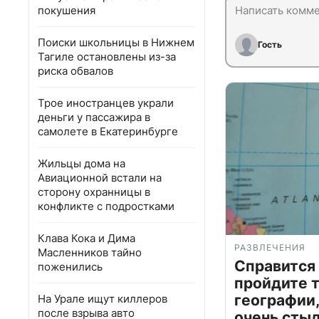
покушения
Поиски школьницы в Нижнем
Гость
Тагиле остановлены из-за
риска обвалов
Трое иностранцев украли
деньги у пассажира в
самолете в Екатеринбурге
Жильцы дома на
Авиационной встали на
сторону охранницы в
конфликте с подростками
Клава Кока и Дима
РАЗВЛЕЧЕНИЯ
Масленников тайно
Справится
поженились
пройдите т
географии,
На Урале ищут киллеров
после взрыва авто
очень сты