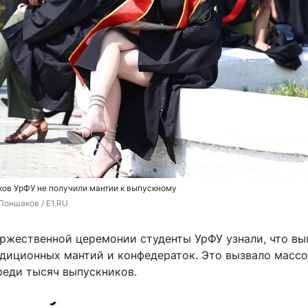
ов УрФУ не получили мантии к выпускному
Лоншаков / E1.RU
оржественной церемонии студенты УрФУ узнали, что вы
адиционных мантий и конфедераток. Это вызвало масс
реди тысяч выпускников.