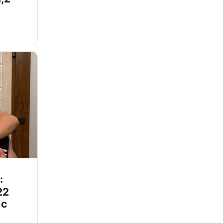
:
22
 с