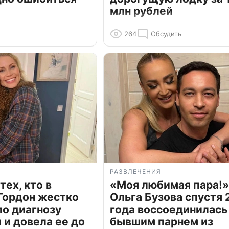
млн рублей
264
Обсудить
РАЗВЛЕЧЕНИЯ
тех, кто в
«Моя любимая пара!»
Гордон жестко
Ольга Бузова спустя 
по диагнозу
года воссоединилась
и довела ее до
бывшим парнем из