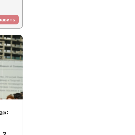
равить
а»:
,2