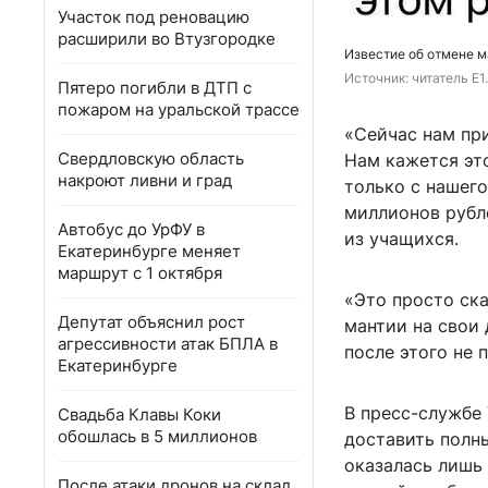
Участок под реновацию
расширили во Втузгородке
Известие об отмене м
Источник: 
читатель E1
Пятеро погибли в ДТП с
пожаром на уральской трассе
«Сейчас нам пр
Свердловскую область
Нам кажется эт
накроют ливни и град
только с нашего
миллионов рубл
Автобус до УрФУ в
из учащихся.
Екатеринбурге меняет
маршрут с 1 октября
«Это просто ска
Депутат объяснил рост
мантии на свои 
агрессивности атак БПЛА в
после этого не 
Екатеринбурге
В пресс-службе
Свадьба Клавы Коки
обошлась в 5 миллионов
доставить полны
оказалась лишь
После атаки дронов на склад