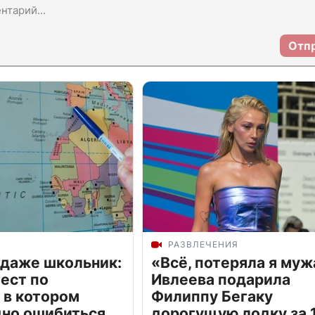
Отп
РАЗВЛЕЧЕНИЯ
 даже школьник:
«Всё, потеряла я муж
ест по
Ивлеева подарила
 в котором
Филиппу Бегаку
дно ошибиться
дорогущую лодку за 1