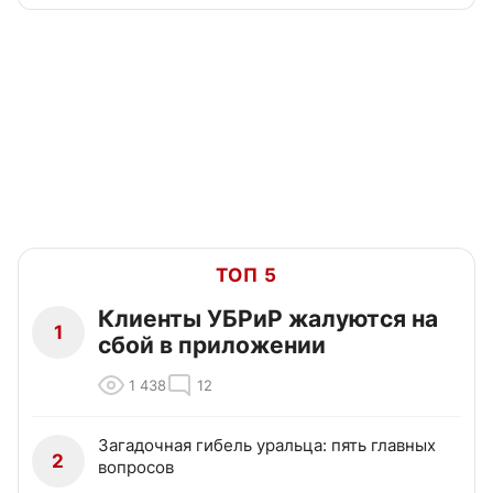
ТОП 5
Клиенты УБРиР жалуются на
1
сбой в приложении
1 438
12
Загадочная гибель уральца: пять главных
2
вопросов