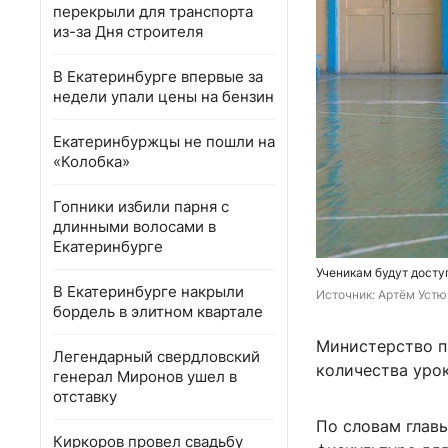
перекрыли для транспорта
из-за Дня строителя
В Екатеринбурге впервые за
недели упали цены на бензин
Екатеринбуржцы не пошли на
«Колобка»
Гопники избили парня с
длинными волосами в
Екатеринбурге
Ученикам будут дост
В Екатеринбурге накрыли
Источник: 
Артём Устю
бордель в элитном квартале
Министерство п
Легендарный свердловский
количества уро
генерал Миронов ушел в
отставку
По словам главы
Киркоров провел свадьбу