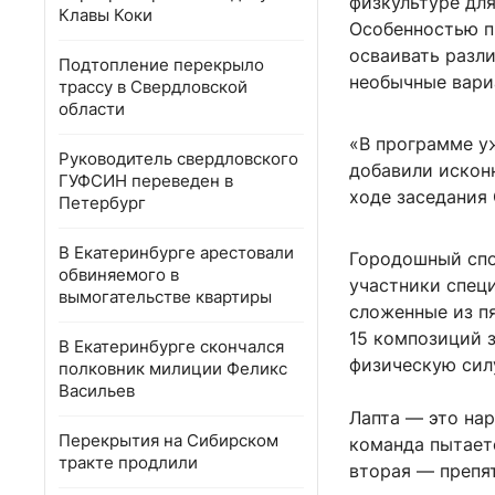
физкультуре для 
Клавы Коки
Особенностью п
осваивать разл
Подтопление перекрыло
необычные вари
трассу в Свердловской
области
«В программе уж
Руководитель свердловского
добавили искон
ГУФСИН переведен в
ходе заседания 
Петербург
В Екатеринбурге арестовали
Городошный спо
обвиняемого в
участники спец
вымогательстве квартиры
сложенные из п
15 композиций з
В Екатеринбурге скончался
физическую сил
полковник милиции Феликс
Васильев
Лапта — это нар
Перекрытия на Сибирском
команда пытает
тракте продлили
вторая — препят