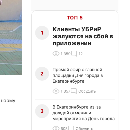
ТОП 5
Клиенты УБРиР
1
жалуются на сбой в
приложении
1 359
12
Прямой эфир с главной
2
площадки Дня города в
Екатеринбурге
1 357
Обсудить
 норму
В Екатеринбурге из-за
3
дождей отменили
мероприятия на День города
608
Обсудить