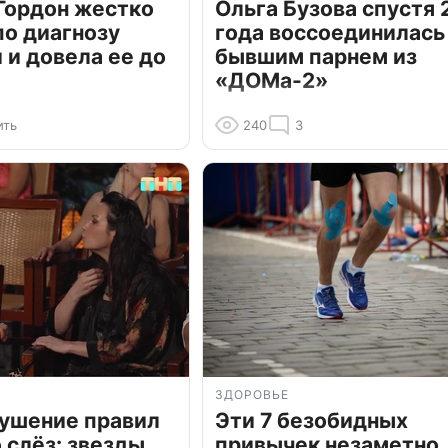
Гордон жестко
Ольга Бузова спустя 
по диагнозу
года воссоединилась
и довела ее до
бывшим парнем из
«ДОМа-2»
ить
240
3
ЗДОРОВЬЕ
рушение правил
Эти 7 безобидных
о слёз: звезды
привычек незаметно