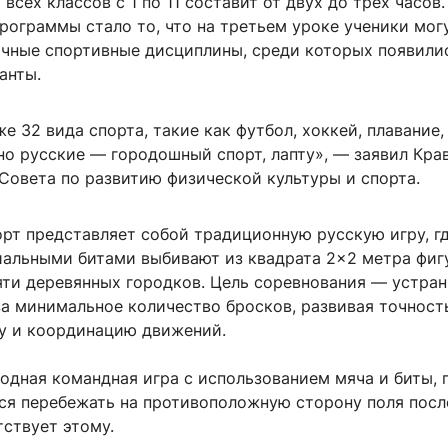
всех классов с 1 по 11 составит от двух до трёх часов.
рограммы стало то, что на третьем уроке ученики мог
ичные спортивные дисциплины, среди которых появили
анты.
е 32 вида спорта, такие как футбол, хоккей, плавание,
но русские — городошный спорт, лапту», — заявил Кра
Совета по развитию физической культуры и спорта.
рт представляет собой традиционную русскую игру, г
иальными битами выбивают из квадрата 2×2 метра фиг
яти деревянных городков. Цель соревнования — устран
а минимальное количество бросков, развивая точност
у и координацию движений.
одная командная игра с использованием мяча и биты, 
ся перебежать на противоположную сторону поля после
ствует этому.