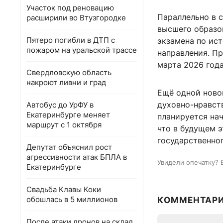
Участок под реновацию
Параллельно в 
расширили во Втузгородке
высшего образо
Пятеро погибли в ДТП с
экзамена по ис
пожаром на уральской трассе
направления. Пр
марта 2026 года
Свердловскую область
накроют ливни и град
Ещё одной ново
духовно-нравст
Автобус до УрФУ в
Екатеринбурге меняет
планируется нач
маршрут с 1 октября
что в будущем 
государственног
Депутат объяснил рост
агрессивности атак БПЛА в
Увидели опечатку? 
Екатеринбурге
Свадьба Клавы Коки
обошлась в 5 миллионов
КОММЕНТАР
После атаки дронов на склад