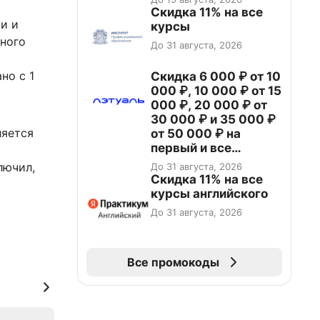
Скидка 11% на все
и и
курсы
ного
До 31 августа, 2026
но с 1
Скидка 6 000 ₽ от 10
000 ₽, 10 000 ₽ от 15
000 ₽, 20 000 ₽ от
30 000 ₽ и 35 000 ₽
ляется
от 50 000 ₽ на
первый и все
повторные заказы по
лючил,
До 31 августа, 2026
промокоду НАБЕРИ
Скидка 11% на все
курсы английского
До 31 августа, 2026
Все промокоды