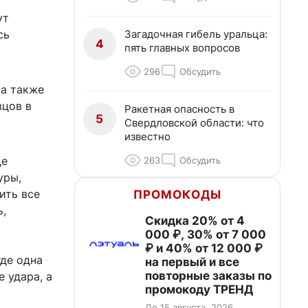
ут
Загадочная гибель уральца:
сь
4
пять главных вопросов
296
Обсудить
 а также
вцов в
Ракетная опасность в
5
Свердловской области: что
известно
де
263
Обсудить
уры,
ить все
ПРОМОКОДЫ
ь,
Скидка 20% от 4
000 ₽, 30% от 7 000
₽ и 40% от 12 000 ₽
где одна
на первый и все
повторные заказы по
 удара, а
промокоду ТРЕНД
До 15 августа, 2026