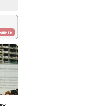
равить
а»: