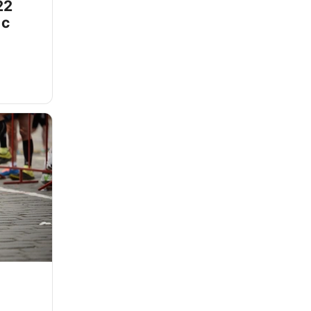
22
 с