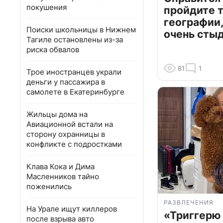
покушения
пройдите т
географии,
Поиски школьницы в Нижнем
очень сты
Тагиле остановлены из-за
риска обвалов
81
1
Трое иностранцев украли
деньги у пассажира в
самолете в Екатеринбурге
Жильцы дома на
Авиационной встали на
сторону охранницы в
конфликте с подростками
Клава Кока и Дима
Масленников тайно
поженились
РАЗВЛЕЧЕНИЯ
На Урале ищут киллеров
«Триггерю 
после взрыва авто