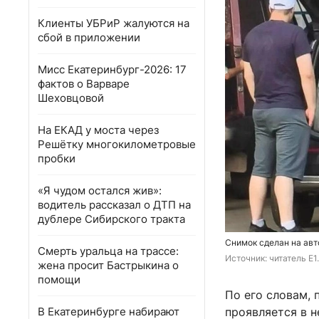
Клиенты УБРиР жалуются на
сбой в приложении
Мисс Екатеринбург-2026: 17
фактов о Варваре
Шеховцовой
На ЕКАД у моста через
Решётку многокилометровые
пробки
«Я чудом остался жив»:
водитель рассказал о ДТП на
дублере Сибирского тракта
Снимок сделан на авт
Смерть уральца на трассе:
Источник: 
читатель E1
жена просит Бастрыкина о
помощи
По его словам,
В Екатеринбурге набирают
проявляется в н