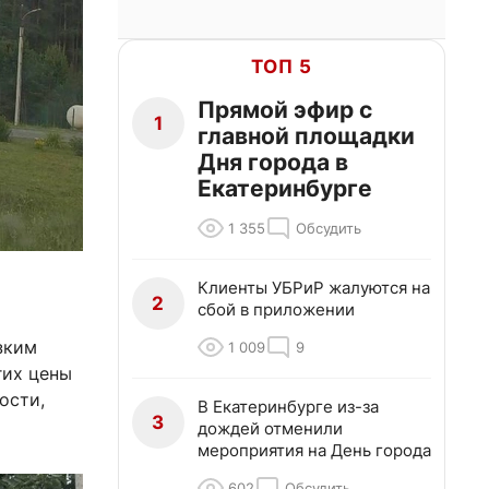
ТОП 5
Прямой эфир с
1
главной площадки
Дня города в
Екатеринбурге
1 355
Обсудить
Клиенты УБРиР жалуются на
2
сбой в приложении
зким
1 009
9
гих цены
ости,
В Екатеринбурге из-за
3
дождей отменили
мероприятия на День города
602
Обсудить