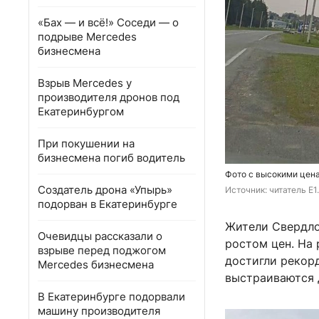
«Бах — и всё!» Соседи — о
подрыве Mercedes
бизнесмена
Взрыв Mercedes у
производителя дронов под
Екатеринбургом
При покушении на
бизнесмена погиб водитель
Фото с высокими цена
Создатель дрона «Упырь»
Источник: 
читатель E1
подорван в Екатеринбурге
Жители Свердло
Очевидцы рассказали о
ростом цен. На 
взрыве перед поджогом
достигли рекорд
Mercedes бизнесмена
выстраиваются 
В Екатеринбурге подорвали
машину производителя