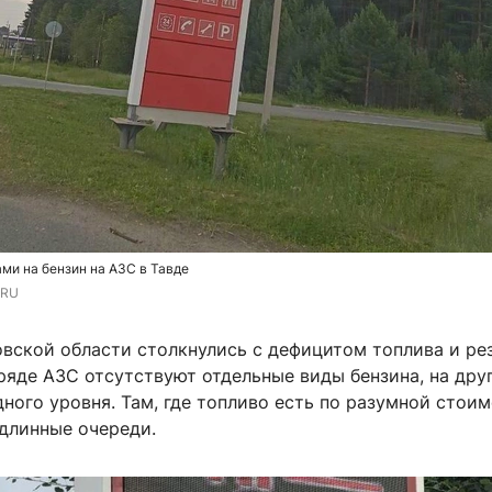
ми на бензин на АЗС в Тавде
.RU
вской области столкнулись с дефицитом топлива и ре
ряде АЗС отсутствуют отдельные виды бензина, на дру
ного уровня. Там, где топливо есть по разумной стоим
длинные очереди.