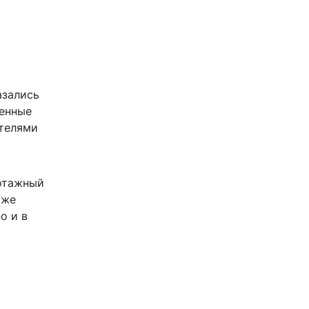
азались
шенные
ителями
иотажный
уже
о и в