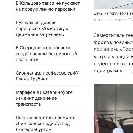
В Кольцово такси не пускают
на первую линию парковки
Цены на топливо на з
Источник: 
читатель E1
Рухнувшее дерево
перекрыло Московскую.
Движение затруднено
Заместитель ге
Фролов пояснил
В Свердловской области
причинам. «Перв
введён режим беспилотной
устраивающей и
опасности
неделю: некотор
одни руки“», — 
Скончалась профессор УрФУ
Елена Трубина
Марафон в Екатеринбурге
изменит движение
транспорта
Пьяный водитель насмерть
сбил велосипедиста под
Екатеринбургом