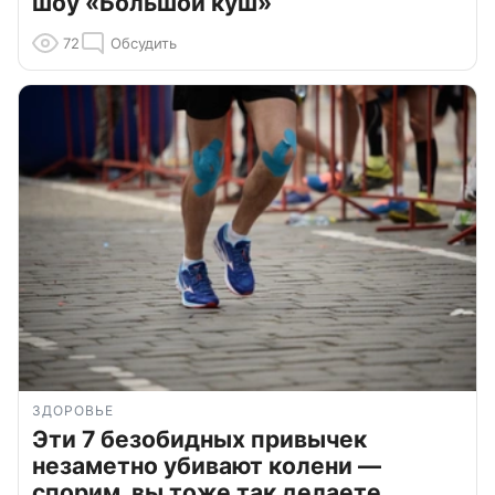
шоу «Большой куш»
72
Обсудить
ЗДОРОВЬЕ
Эти 7 безобидных привычек
незаметно убивают колени —
спорим, вы тоже так делаете