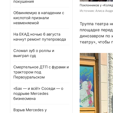
покушения
Поклонников у «Коляд
Источник: 
Алиса Андре
Обвиняемую в нападении с
кислотой признали
невменяемой
Труппа театра н
площадке перед
На ЕКАД ночью 6 августа
динозавром по 
начнут ремонт путепровода
театру», чтобы 
Сломал зуб о роллы и
выиграл суд
Смертельное ДТП с фурами и
трактором под
Первоуральском
«Бах — и всё!» Соседи — о
подрыве Mercedes
бизнесмена
Взрыв Mercedes у