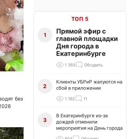
ТОП 5
Прямой эфир с
1
главной площадки
Дня города в
Екатеринбурге
1 355
Обсудить
Клиенты УБРиР жалуются на
2
сбой в приложении
водят без
1 192
11
2026
В Екатеринбурге из-за
3
дождей отменили
мероприятия на День города
604
Обсудить