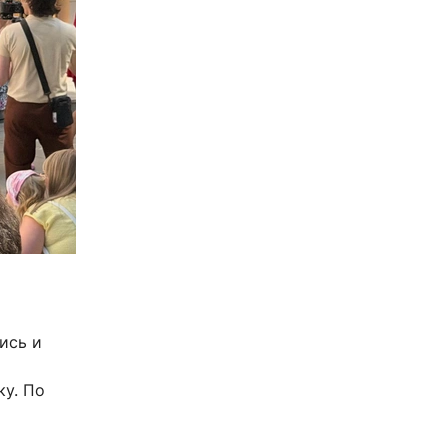
ись и
х
ку. По