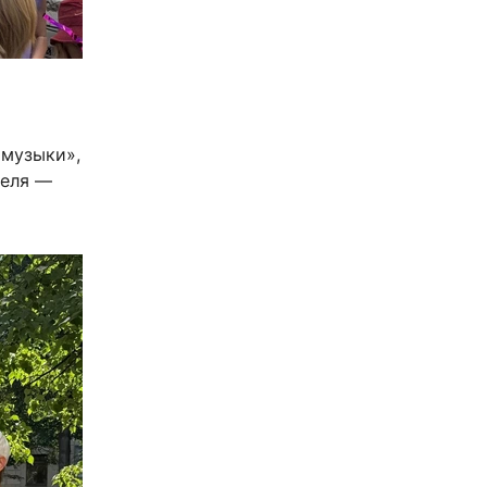
 музыки»,
теля —