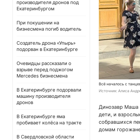
производителя дронов под
Екатеринбургом
При покушении на
бизнесмена погиб водитель
Создатель дрона «Упырь»
подорван в Екатеринбурге
Очевидцы рассказали о
взрыве перед поджогом
Mercedes бизнесмена
Всё началось с танце
В Екатеринбурге подорвали
Источник: 
Алиса Андре
машину производителя
дронов
Динозавр Маша 
дети, и взрослы
В Екатеринбурге яма
собравшихся пе
пробивает колёса на тракте
домам горожане
В Свердловской области