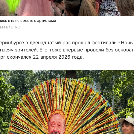
лись в пляс вместе с артистами
ева / E1.RU
теринбурге в двенадцатый раз прошёл фестиваль «Ночь
тысяч зрителей. Его тоже впервые провели без основа
рг скончался 22 апреля 2026 года.