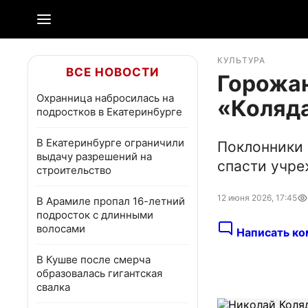
КУЛЬТУРА
ВСЕ НОВОСТИ
Горожан
Охранница набросилась на
«Коляд
подростков в Екатеринбурге
В Екатеринбурге ограничили
Поклонники 
выдачу разрешений на
спасти учр
строительство
12 июня 2026, 17:45
В Арамиле пропал 16-летний
подросток с длинными
волосами
Написать ко
В Кушве после смерча
образовалась гигантская
свалка