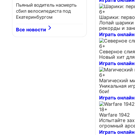
Играть онлайн
Пьяный водитель насмерть
сбил велосипедиста под
6+
Екатеринбургом
Шарики: перво
Лопай шарики 
рекорды и зан
Все новости
Играть онлайн
6+
Северное сли
Новый хит для
Играть онлайн
6+
Магический м
Уникальная иг
бои!
Играть онлайн
18+
Warfare 1942
Испытайте за
огромный арсе
Играть онлайн