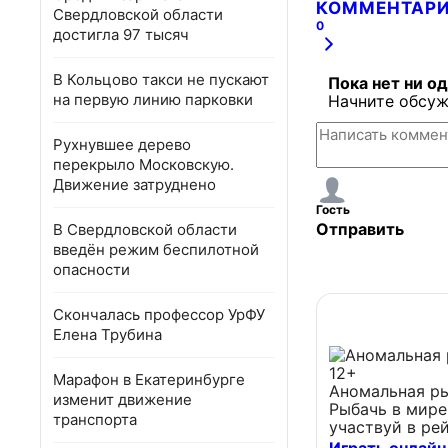
КОММЕНТАР
Свердловской области
0
достигла 97 тысяч
В Кольцово такси не пускают
Пока нет ни о
на первую линию парковки
Начните обсуж
Рухнувшее дерево
перекрыло Московскую.
Движение затруднено
Гость
Отправить
В Свердловской области
введён режим беспилотной
опасности
Скончалась профессор УрФУ
Елена Трубина
12+
Марафон в Екатеринбурге
Аномальная р
изменит движение
Рыбачь в мире
транспорта
участвуй в ре