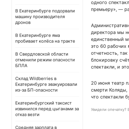
одного спектакл
премьеру», — р
В Екатеринбурге подорвали
машину производителя
дронов
Административн
директора мы не
В Екатеринбурге яма
единственный ме
пробивает колёса на тракте
это 60 рабочих 
отчетность, так
В Свердловской области
отменили режим опасности
блокировку счёт
БПЛА
спектакли, и эт
Склад Wildberries в
20 июня театр п
Екатеринбурге эвакуировали
смерти Коляды,
из-за БП-опасности
что спектакли б
Екатеринбургский таксист
извинился перед цыганами за
Увидели опечатку? 
отказ везти
Средняя зарплата в