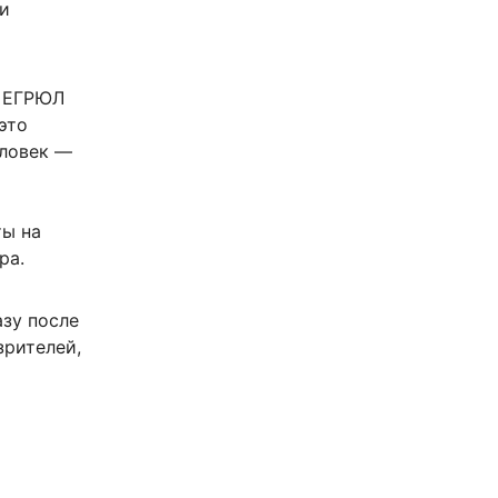
ли
в ЕГРЮЛ
это
еловек —
ты на
ра.
азу после
зрителей,