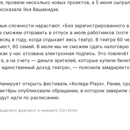
я, провели несколько новых проектов, а 5 июня сыгра
ассказала Эка Вашакидзе.
ые сложности нарастают. «Без зарегистрированного 
 сможем отправить в отпуск в июле работников (хотя 
сяц в году, когда отдыхает весь театр). В театре 60 ч
мест, 60 семей. В июле мы не сможем сдать налоговую
 как у нас отозвана электронная подпись. Это повлечёт
а, а на счету — деньги зрителей, которые купили биле
о единственный доход театра», — пояснила замдиректо
ланирует открыть фестиваль «Коляда-Plays». Ранее, ср
 актёры опубликовали обращение, в котором заверили 
удут идти по расписанию.
Выделите фрагмент и нажмите Ctrl+Enter