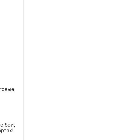
говые
е бои,
артах!