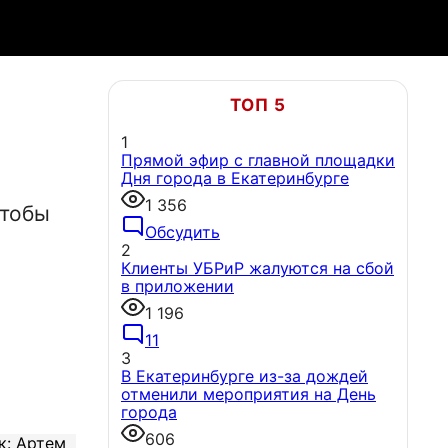
ТОП 5
1
Прямой эфир с главной площадки
Дня города в Екатеринбурге
1 356
чтобы
Обсудить
2
Клиенты УБРиР жалуются на сбой
в приложении
1 196
11
3
В Екатеринбурге из-за дождей
отменили мероприятия на День
города
606