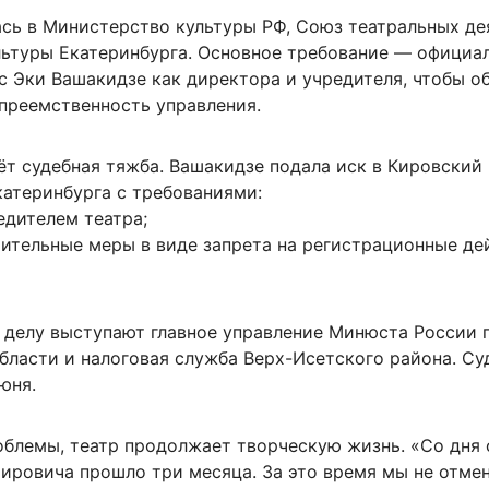
ась в Министерство культуры РФ, Союз театральных де
льтуры Екатеринбурга. Основное требование — официа
с Эки Вашакидзе как директора и учредителя, чтобы о
 преемственность управления.
ёт судебная тяжба. Вашакидзе подала иск в Кировский
катеринбурга с требованиями:
едителем театра;
чительные меры в виде запрета на регистрационные де
 делу выступают главное управление Минюста России 
бласти и налоговая служба Верх-Исетского района. Су
юня.
облемы, театр продолжает творческую жизнь. «Со дня
ировича прошло три месяца. За это время мы не отме