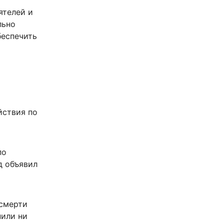
ятелей и
льно
беспечить
йствия по
по
д объявил
 смерти
нили ни