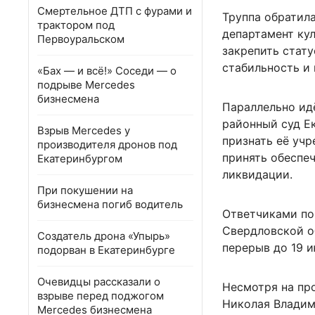
Смертельное ДТП с фурами и
Труппа обратил
трактором под
департамент ку
Первоуральском
закрепить стату
стабильность и
«Бах — и всё!» Соседи — о
подрыве Mercedes
бизнесмена
Параллельно ид
районный суд Е
Взрыв Mercedes у
признать её учр
производителя дронов под
принять обеспе
Екатеринбургом
ликвидации.
При покушении на
бизнесмена погиб водитель
Ответчиками по
Свердловской о
Создатель дрона «Упырь»
перерыв до 19 и
подорван в Екатеринбурге
Очевидцы рассказали о
Несмотря на пр
взрыве перед поджогом
Николая Владим
Mercedes бизнесмена