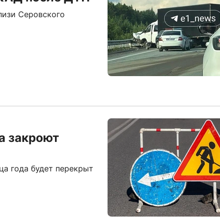
лизи Серовского
да закроют
ца года будет перекрыт