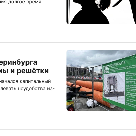
ния долгое время
еринбурга
мы и решётки
начался капитальный
левать неудобства из-