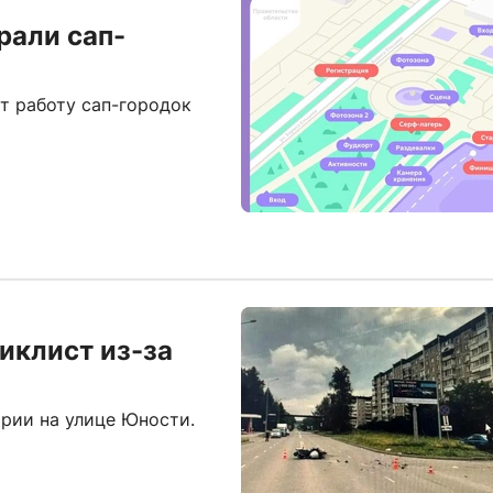
рали сап-
т работу сап-городок
иклист из-за
арии на улице Юности.