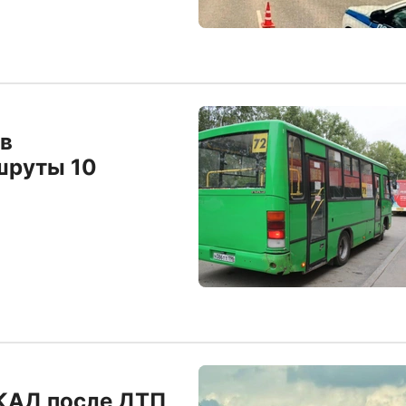
 в
шруты 10
ЕКАД после ДТП