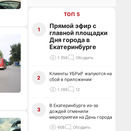
ТОП 5
Прямой эфир с
1
главной площадки
Дня города в
Екатеринбурге
1 356
Обсудить
Клиенты УБРиР жалуются на
2
сбой в приложении
1 269
12
В Екатеринбурге из-за
3
дождей отменили
мероприятия на День города
606
Обсудить