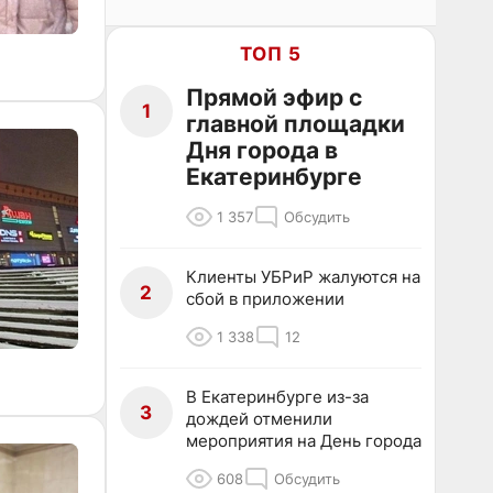
ТОП 5
Прямой эфир с
1
главной площадки
Дня города в
Екатеринбурге
1 357
Обсудить
Клиенты УБРиР жалуются на
2
сбой в приложении
1 338
12
В Екатеринбурге из-за
3
дождей отменили
мероприятия на День города
608
Обсудить