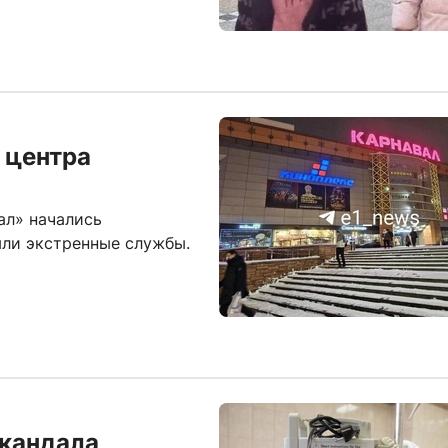
 центра
ал» начались
ыли экстренные службы.
скандала